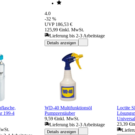
4.0
-32 %
UVP
186,53 €
125,99 €
inkl. MwSt.
Lieferung bis 2-3 Arbeitstage
Details anzeigen
lasche,
WD-40 Multifunktionsöl
Loctite 
ar 199-4
Pumpzerstäuber
Lösungsmi
9,59 €
inkl. MwSt.
Universal
23,39 €
i
Lieferung bis 2-3 Arbeitstage
MwSt.
Liefer
Details anzeigen