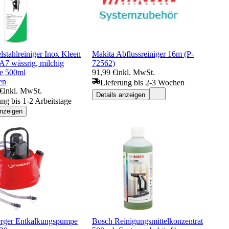
stahlreiniger Inox Kleen
Makita Abflussreiniger 16m (P-
7 wässrig, milchig
72562)
e 500ml
91,99 €
inkl. MwSt.
en
Lieferung bis 2-3 Wochen
 €
inkl. MwSt.
Details anzeigen
ung bis 1-2 Arbeitstage
anzeigen
rger Entkalkungspumpe
Bosch Reinigungsmittelkonzentrat