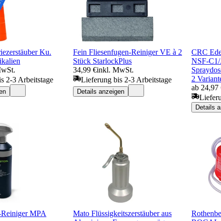
riezerstäuber Ku.
Fein Fliesenfugen-Reiniger VE à 2
CRC Edel
kalien
Stück StarlockPlus
NSF-C1/A
MwSt.
34,99 €
inkl. MwSt.
Spraydos
2 Variant
is 2-3 Arbeitstage
Lieferung bis 2-3 Arbeitstage
ab 24,97
en
Details anzeigen
Liefer
Details 
h-Reiniger MPA
Mato Flüssigkeitszerstäuber aus
Rothenbe