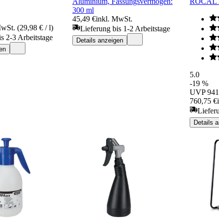
Aluminium, Fassungsvermögen:
ROCAL 
300 ml
45,49 €
inkl. MwSt.
wSt. (29,98 € / l)
Lieferung bis 1-2 Arbeitstage
is 2-3 Arbeitstage
Details anzeigen
en
5.0
-19 %
UVP
941
760,75 €
Liefer
Details 