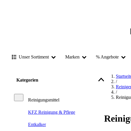
Unser Sortiment
Marken
% Angebote
Startseit
Kategorien
/
Reinige
/
Reinigu
Reinigungsmittel
KFZ Reinigung & Pflege
Reinig
Entkalker