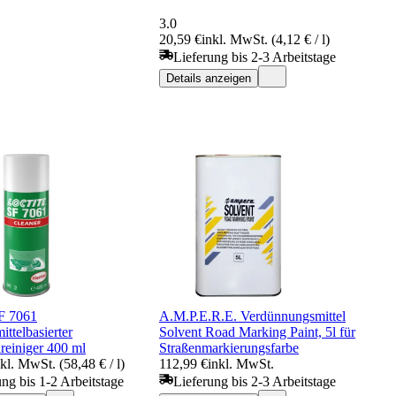
3.0
20,59 €
inkl. MwSt. (4,12 € / l)
Lieferung bis 2-3 Arbeitstage
Details anzeigen
SF 7061
A.M.P.E.R.E. Verdünnungsmittel
ttelbasierter
Solvent Road Marking Paint, 5l für
reiniger 400 ml
Straßenmarkierungsfarbe
nkl. MwSt. (58,48 € / l)
112,99 €
inkl. MwSt.
ung bis 1-2 Arbeitstage
Lieferung bis 2-3 Arbeitstage