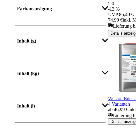
5.0
Farbausprägung
-13 %
UVP
86,40 €
74,99 €
inkl. M
Lieferung b
Details anzeig
Inhalt (g)
Inhalt (kg)
Weicon Edelst
4 Varianten
Inhalt (l)
ab 46,99 €
ink
Lieferung b
Details anzeig
Mehr anzeigen