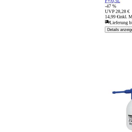
F+/0,5L
-47 %
UVP
28,28 €
14,99 €
inkl. M
Lieferung b
Details anzeig