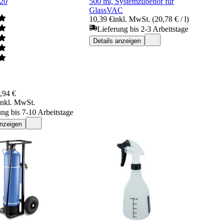
20
500 ml, Systemzubehör für
GlassVAC
10,39 €
inkl. MwSt. (20,78 € / l)
Lieferung bis 2-3 Arbeitstage
Details anzeigen
,94 €
inkl. MwSt.
ung bis 7-10 Arbeitstage
anzeigen