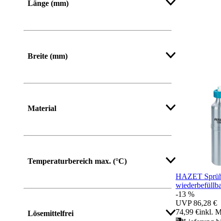
Länge (mm)
Von
Bis
Breite (mm)
Von
Bis
Material
Temperaturbereich max. (°C)
HAZET Sprühf
wiederbefüllb
-13 %
UVP
86,28 €
74,99 €
inkl. 
Lösemittelfrei