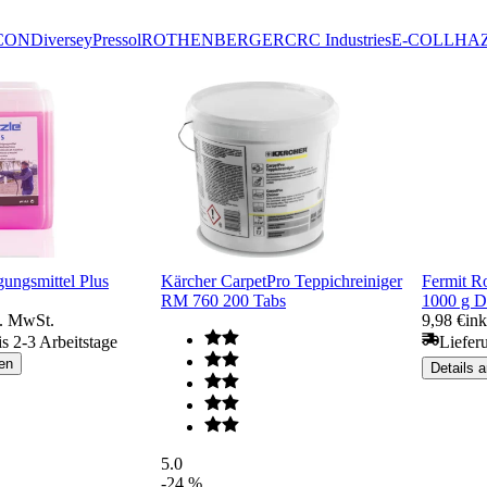
CON
Diversey
Pressol
ROTHENBERGER
CRC Industries
E-COLL
HA
gungsmittel Plus
Kärcher CarpetPro Teppichreiniger
Fermit R
RM 760 200 Tabs
1000 g D
l. MwSt.
9,98 €
ink
is 2-3 Arbeitstage
Liefer
en
Details 
5.0
-24 %