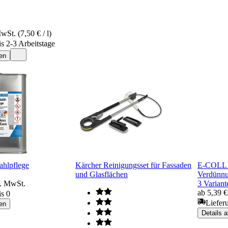
wSt. (7,50 € / l)
is 2-3 Arbeitstage
en
ahlpflege
Kärcher Reinigungsset für Fassaden
E-COLL N
und Glasflächen
Verdünn
l. MwSt.
3 Variant
ab 5,39 €
is 0
Liefer
en
Details 