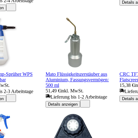
is 2-4 Arbeitstage
Details 
en
p-Sprüher WPS
Mato Flüssigkeitszerstäuber aus
CRC TFT-
bar
Aluminium, Fassungsvermögen:
Flatscree
MwSt.
500 ml
15,38 €
i
51,49 €
inkl. MwSt.
is 2-3 Arbeitstage
Liefer
Lieferung bis 1-2 Arbeitstage
en
Details 
Details anzeigen