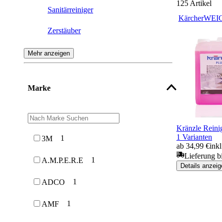
125
Artikel
Sanitärreiniger
Kärcher
WEI
Zerstäuber
Universalreiniger
Mehr anzeigen
Nitro-Verdünnung
Marke
Schnellreiniger
Glasreiniger
Kränzle Reini
Schaumreiniger
1 Varianten
1
3M
ab 34,99 €
ink
Industriereiniger
Lieferung b
1
A.M.P.E.R.E
Details anzeig
Kontaktreiniger
1
ADCO
Aceton
1
AMF
Kunststoffreiniger