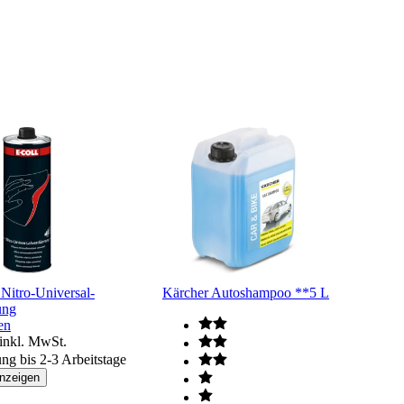
itro-Universal-
Kärcher Autoshampoo **5 L
ung
en
inkl. MwSt.
ung bis 2-3 Arbeitstage
anzeigen