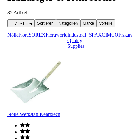
82
Artikel
Sortieren
Kategorien
Marke
Vorteile
Alle Filter
Nölle
Flora
SOREX
Floraworld
Industrial
SPAX
CIMCO
Fiskars
Quality
Supplies
Nölle Werkstatt-Kehrblech