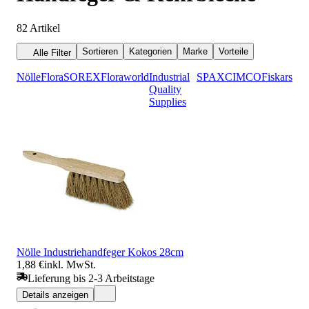
82
Artikel
Sortieren
Kategorien
Marke
Vorteile
Alle Filter
Nölle
Flora
SOREX
Floraworld
Industrial
SPAX
CIMCO
Fiskars
Quality
Supplies
Nölle Industriehandfeger Kokos 28cm
1,88 €
inkl. MwSt.
Lieferung bis 2-3 Arbeitstage
Details anzeigen