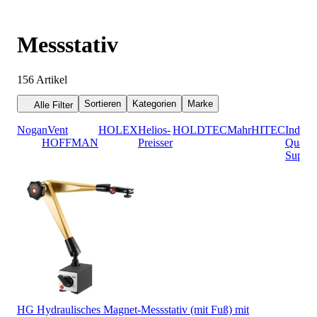
Messstativ
156
Artikel
Sortieren
Kategorien
Marke
Alle Filter
Noga
nVent
HOLEX
Helios-
HOLDTEC
Mahr
HITEC
Industr
HOFFMAN
Preisser
Qualit
Suppli
HG Hydraulisches Magnet-Messstativ (mit Fuß) mit