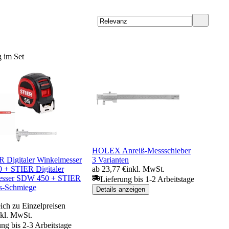
 im Set
HOLEX Anreiß-Messschieber
R Digitaler Winkelmesser
3 Varianten
+ STIER Digitaler
ab 23,77 €
inkl. MwSt.
esser SDW 450 + STIER
Lieferung bis 1-2 Arbeitstage
ns-Schmiege
Details anzeigen
ich zu Einzelpreisen
nkl. MwSt.
ung bis 2-3 Arbeitstage