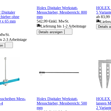
Holex Digitaler Werkstatt-
HOLEX M
 Digitaler
Messschieber, Messbereich: 800
5 Variant
chieber ohne
mm
ab 83,99
0 x 65 mm
542,99 €
inkl. MwSt.
Liefer
Lieferung bis 1-2 Arbeitstage
Details 
Details anzeigen
 MwSt.
is 2-3 Arbeitstage
en
scheiben Mess-
Holex Digitaler Werkstatt-
HOLEX Me
-4
Messschieber, Messbereich: 500
langen M
mm
2 Variant