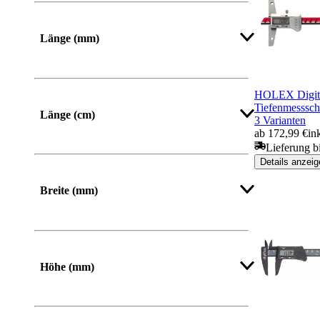
Länge (mm)
Von
Bis
HOLEX Digita
Tiefenmesssch
Länge (cm)
3 Varianten
ab 172,99 €
in
Lieferung b
Details anzeig
Breite (mm)
Von
Bis
Höhe (mm)
Von
Bis