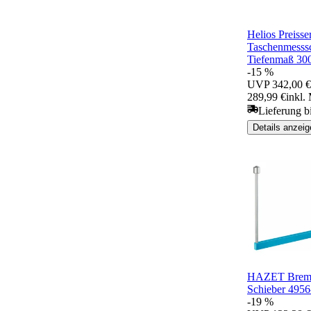
Helios Preisser
Taschenmesss
Tiefenmaß 30
-15 %
UVP
342,00 €
289,99 €
inkl.
Lieferung b
Details anzeig
HAZET Brems
Schieber 4956
-19 %