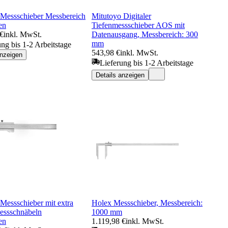
essschieber Messbereich
Mitutoyo Digitaler
en
Tiefenmessschieber AOS mit
 €
inkl. MwSt.
Datenausgang, Messbereich: 300
mm
ung bis 1-2 Arbeitstage
543,98 €
inkl. MwSt.
anzeigen
Lieferung bis 1-2 Arbeitstage
Details anzeigen
ssschieber mit extra
Holex Messschieber, Messbereich:
essschnäbeln
1000 mm
en
1.119,98 €
inkl. MwSt.