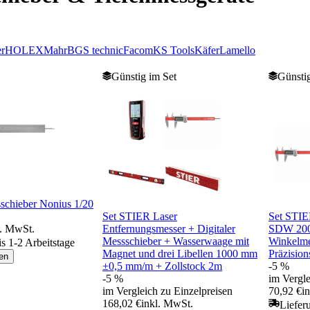
er
HOLEX
Mahr
BGS technic
Facom
KS Tools
Käfer
Lamello
Günstig im Set
Günstig
hieber Nonius 1/20
Set STIER Laser
Set STIE
l. MwSt.
Entfernungsmesser + Digitaler
SDW 200 
Messschieber + Wasserwaage mit
Winkelm
is 1-2 Arbeitstage
Magnet und drei Libellen 1000 mm
Präzisio
en
±0,5 mm/m + Zollstock 2m
-5 %
-5 %
im Vergle
im Vergleich zu Einzelpreisen
70,92 €
i
168,02 €
inkl. MwSt.
Liefer