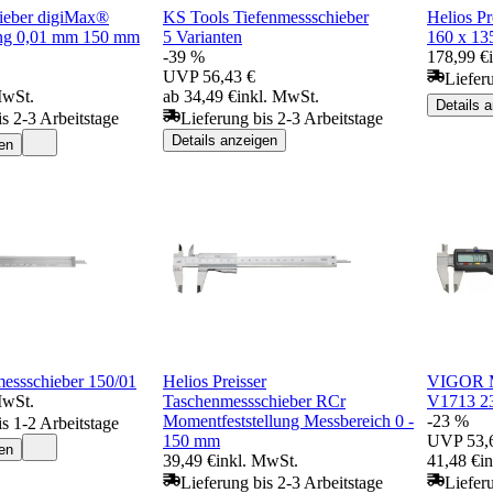
ieber digiMax®
KS Tools Tiefenmessschieber
Helios Pr
ung 0,01 mm 150 mm
5 Varianten
160 x 1
-39 %
178,99 €
UVP
56,43 €
Liefer
MwSt.
ab 34,49 €
inkl. MwSt.
Details 
is 2-3 Arbeitstage
Lieferung bis 2-3 Arbeitstage
Details anzeigen
en
ssschieber 150/01
Helios Preisser
VIGOR Me
MwSt.
Taschenmessschieber RCr
V1713 2
Momentfeststellung Messbereich 0 -
-23 %
is 1-2 Arbeitstage
150 mm
UVP
53,
en
39,49 €
inkl. MwSt.
41,48 €
i
Lieferung bis 2-3 Arbeitstage
Liefer