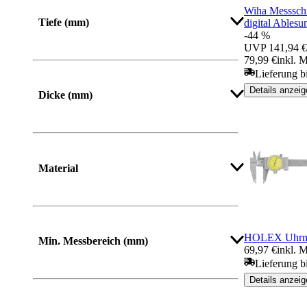
Wiha Messsch
Tiefe (mm)
digital Ables
-44 %
UVP
141,94 €
79,99 €
inkl. 
Lieferung b
Details anzeig
Dicke (mm)
Material
HOLEX Uhrme
Min. Messbereich (mm)
69,97 €
inkl. 
Lieferung b
Details anzeig
Mehr anzeigen