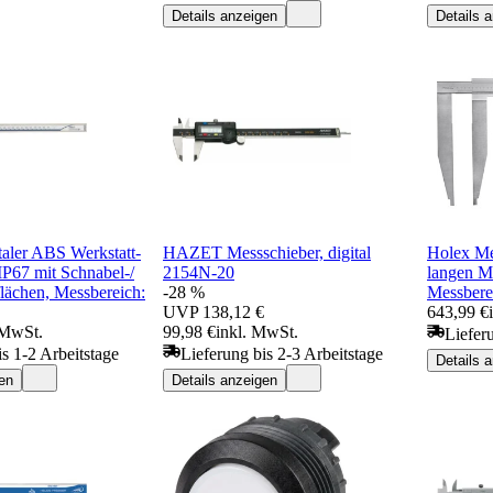
Details anzeigen
Details 
taler ABS Werkstatt-
HAZET Messschieber, digital
Holex Me
IP67 mit Schnabel-/
2154N-20
langen M
lächen, Messbereich:
-28 %
Messbere
UVP
138,12 €
643,99 €
 MwSt.
99,98 €
inkl. MwSt.
Liefer
is 1-2 Arbeitstage
Lieferung bis 2-3 Arbeitstage
Details 
en
Details anzeigen