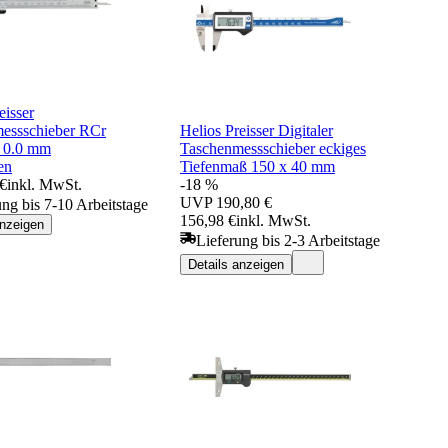
eisser
essschieber RCr
Helios Preisser Digitaler
 0.0 mm
Taschenmessschieber eckiges
en
Tiefenmaß 150 x 40 mm
 €
inkl. MwSt.
-18 %
UVP
190,80 €
ung bis 7-10 Arbeitstage
156,98 €
inkl. MwSt.
anzeigen
Lieferung bis 2-3 Arbeitstage
Details anzeigen