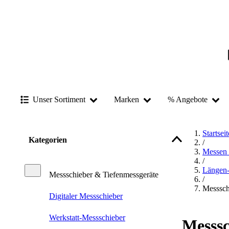
Unser Sortiment
Marken
% Angebote
Startseit
Kategorien
/
Messen 
/
Längen
Messschieber & Tiefenmessgeräte
/
Messsch
Digitaler Messschieber
Werkstatt-Messschieber
Messsc