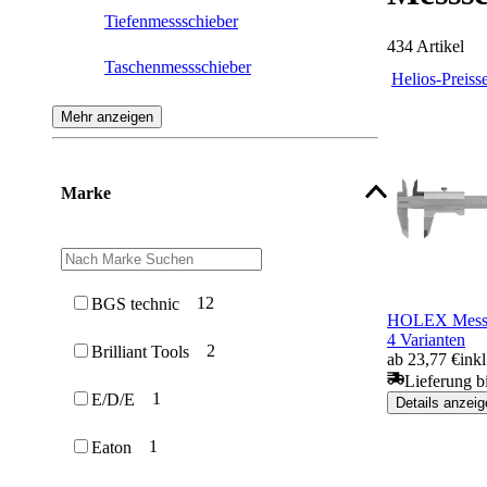
Tiefenmessschieber
434
Artikel
Taschenmessschieber
Helios-Preiss
Analoger Messschieber
Mehr anzeigen
Uhrenmessschieber
Marke
Bremstrommelmessschieber
Messschieber Zubehör
Tiefenmessbrücke
12
BGS technic
HOLEX Messsc
4 Varianten
Anreißmessschieber
2
Brilliant Tools
ab 23,77 €
ink
Lieferung b
Zirkelmessschieber
1
E/D/E
Details anzeig
1
Eaton