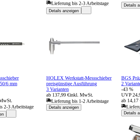
Lieferung bis 2-3 Arbeitstage
Details 
Details anzeigen
ssschieber
HOLEX Werkstatt-Messschieber
BGS Präz
150/6 mm
preisgünstige Ausführung
2 Variant
3 Varianten
-43 %
ab 137,99 €
inkl. MwSt.
UVP
24,
 MwSt.
ab 14,17
Lieferung bis 1-2 Arbeitstage
is 2-3 Arbeitstage
Liefer
Details anzeigen
Details 
en