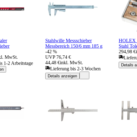
ler
Stahlwille Messschieber
HOLEX Me
ieber
Messbereich 150/6 mm 185 g
Stahl Tol
-42 %
294,98 €
kl. MwSt.
UVP
76,74 €
Liefer
44,48 €
inkl. MwSt.
is 1-2 Arbeitstage
Details 
Lieferung bis 2-3 Wochen
en
Details anzeigen