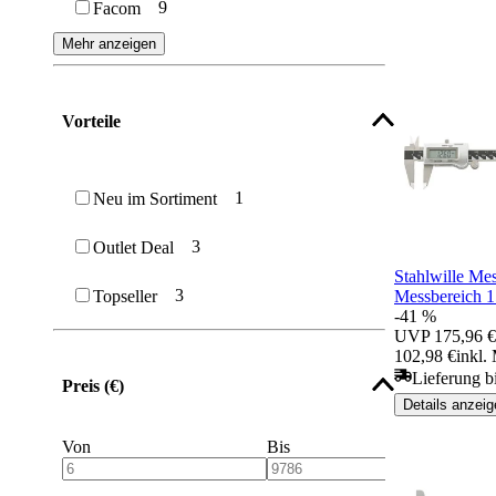
9
Facom
Mehr anzeigen
Vorteile
1
Neu im Sortiment
3
Outlet Deal
Stahlwille Me
3
Topseller
Messbereich 
-41 %
UVP
175,96 €
102,98 €
inkl.
Lieferung b
Preis (€)
Details anzeig
Von
Bis