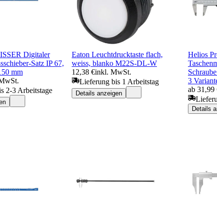
SSER Digitaler
Eaton Leuchtdrucktaste flach,
Helios Pr
sschieber-Satz IP 67,
weiss, blanko M22S-DL-W
Taschenm
 150 mm
12,38 €
inkl. MwSt.
Schraube
 MwSt.
3 Variant
Lieferung bis 1 Arbeitstag
ab 31,99
is 2-3 Arbeitstage
Details anzeigen
Liefer
en
Details 