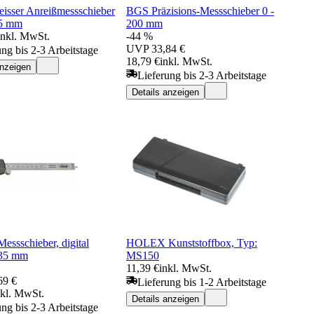
eisser Anreißmessschieber
BGS Präzisions-Messschieber 0 -
35 mm
200 mm
inkl. MwSt.
-44 %
UVP
33,84 €
ung bis 2-3 Arbeitstage
18,79 €
inkl. MwSt.
anzeigen
Lieferung bis 2-3 Arbeitstage
Details anzeigen
ssschieber, digital
HOLEX Kunststoffbox, Typ:
35 mm
MS150
11,39 €
inkl. MwSt.
69 €
Lieferung bis 1-2 Arbeitstage
nkl. MwSt.
Details anzeigen
ung bis 2-3 Arbeitstage