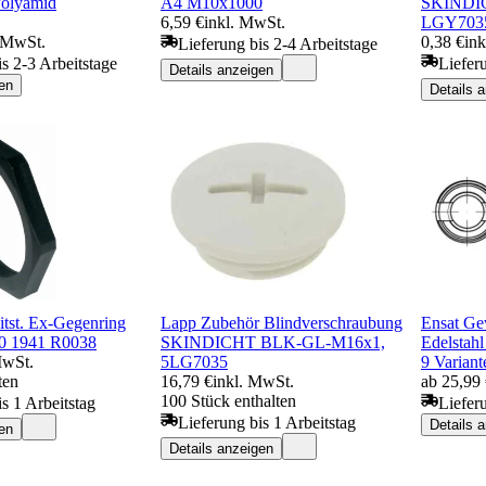
Polyamid
A4 M10x1000
SKINDIC
6,59 €
inkl. MwSt.
LGY703
. MwSt.
0,38 €
in
Lieferung bis 2-4 Arbeitstage
is 2-3 Arbeitstage
Liefer
Details anzeigen
en
Details 
itst. Ex-Gegenring
Lapp Zubehör Blindverschraubung
Ensat Ge
 1941 R0038
SKINDICHT BLK-GL-M16x1,
Edelstah
MwSt.
5LG7035
9 Variant
ten
16,79 €
inkl. MwSt.
ab 25,99
100 Stück enthalten
s 1 Arbeitstag
Liefer
Lieferung bis 1 Arbeitstag
Details 
en
Details anzeigen