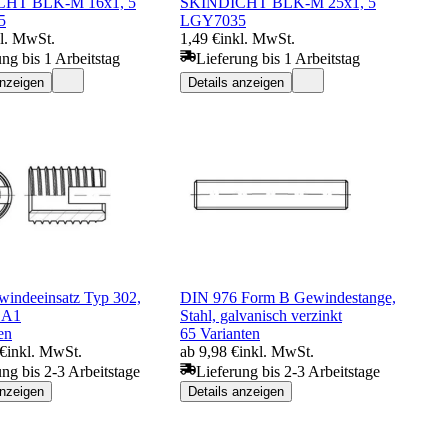
HT BLK-M 16x1, 5
SKINDICHT BLK-M 25x1, 5
5
LGY7035
kl. MwSt.
1,49 €
inkl. MwSt.
ung bis 1 Arbeitstag
Lieferung bis 1 Arbeitstag
anzeigen
Details anzeigen
windeeinsatz Typ 302,
DIN 976 Form B Gewindestange,
l A1
Stahl, galvanisch verzinkt
en
65 Varianten
 €
inkl. MwSt.
ab 9,98 €
inkl. MwSt.
ung bis 2-3 Arbeitstage
Lieferung bis 2-3 Arbeitstage
anzeigen
Details anzeigen