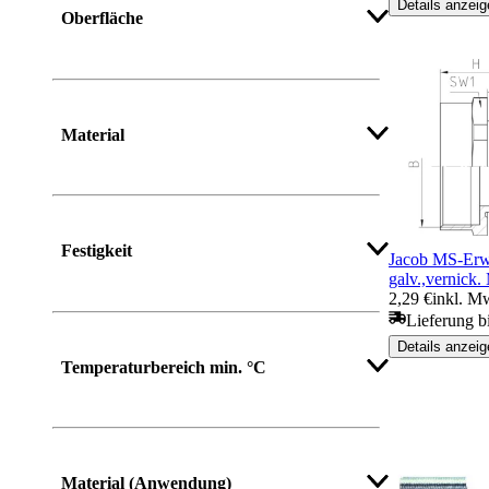
Details anzeig
Oberfläche
Mehr anzeigen
Material
Mehr anzeigen
Festigkeit
Jacob MS-Erw
galv.,vernic
2,29 €
inkl. M
Lieferung bi
Mehr anzeigen
Details anzeig
Temperaturbereich min. °C
Material (Anwendung)