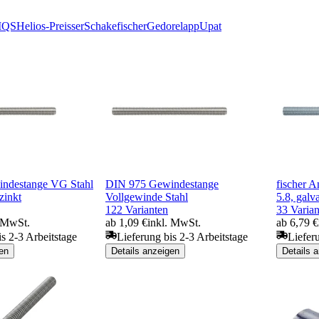
IQS
Helios-Preisser
Schake
fischer
Gedore
lapp
Upat
ndestange VG Stahl
DIN 975 Gewindestange
fischer A
zinkt
Vollgewinde Stahl
5.8, galv
122 Varianten
33 Varian
. MwSt.
ab 1,09 €
inkl. MwSt.
ab 6,79 €
is 2-3 Arbeitstage
Lieferung bis 2-3 Arbeitstage
Liefer
en
Details anzeigen
Details 