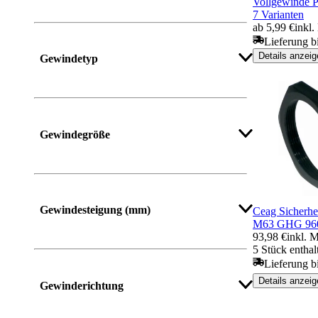
Vollgewinde 
7 Varianten
ab 5,99 €
inkl
Lieferung b
Details anzeig
Gewindetyp
Gewindegröße
Mehr anzeigen
Gewindesteigung (mm)
Ceag Sicherhe
M63 GHG 960
93,98 €
inkl. 
5 Stück enthal
Lieferung bi
Mehr anzeigen
Details anzeig
Gewinderichtung