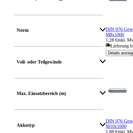
DIN 976 Gewi
Norm
M8x1000
1,28 €
inkl. M
Lieferung b
Details anzeig
Voll- oder Teilgewinde
Max. Einsatzbereich (m)
DIN 976 Gewi
Akkutyp
M10x1000
1,88 €
inkl. M