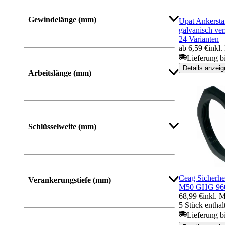
Mehr anzeigen
Gewindelänge (mm)
Upat Ankerst
galvanisch ver
24 Varianten
ab 6,59 €
inkl
Lieferung b
Mehr anzeigen
Details anzeig
Arbeitslänge (mm)
Schlüsselweite (mm)
Mehr anzeigen
Ceag Sicherhe
Verankerungstiefe (mm)
M50 GHG 960
68,99 €
inkl. 
5 Stück enthal
Lieferung bi