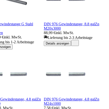
Gewindestange G Stahl
DIN 976 Gewindestange, 8.8 galZn
M20x3000
en
88,99 €
inkl. MwSt.
9 €
inkl. MwSt.
Lieferung bis 2-3 Arbeitstage
ung bis 1-2 Arbeitstage
Details anzeigen
anzeigen
Gewindestange, 4.8 galZn
DIN 976 Gewindestange, 4.8 galZn
0
M24x1000
kl. MwSt.
7,58 €
inkl. MwSt.