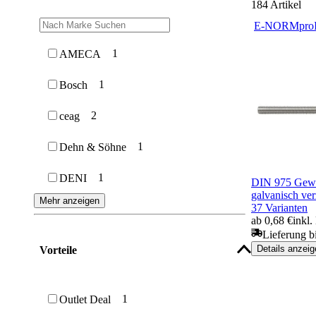
184
Artikel
E-NORMpro
1
AMECA
1
Bosch
2
ceag
1
Dehn & Söhne
1
DENI
DIN 975 Gewi
galvanisch ver
Mehr anzeigen
37 Varianten
ab 0,68 €
inkl
Lieferung b
Details anzeig
Vorteile
1
Outlet Deal