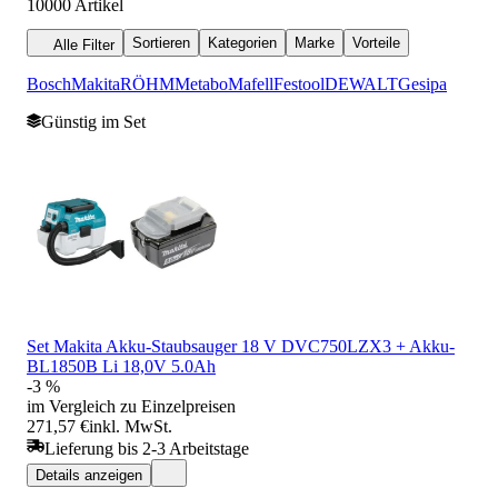
10000
Artikel
Sortieren
Kategorien
Marke
Vorteile
Alle Filter
Bosch
Makita
RÖHM
Metabo
Mafell
Festool
DEWALT
Gesipa
Günstig im Set
Set Makita Akku-Staubsauger 18 V DVC750LZX3 + Akku-
BL1850B Li 18,0V 5.0Ah
-3 %
im Vergleich zu Einzelpreisen
271,57 €
inkl. MwSt.
Lieferung bis 2-3 Arbeitstage
Details anzeigen