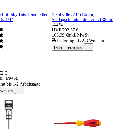
/1 Stubby Bits-Handhalter,
Stahlwille 3/8" (10mm)
h, 1/4"
Schlagschraubendreher L.138mm
-44 %
UVP
292,37 €
163,99 €
inkl. MwSt.
Lieferung bis 2-3 Wochen
Details anzeigen
52 €
nkl. MwSt.
ung bis 1-2 Arbeitstage
anzeigen