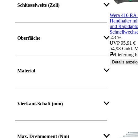
Schlüsselweite (Zoll)
Wera 416 RA Q
Handhalter mi
und Rapidapto
Schnellwechse
-43 %
Oberfläche
UVP
95,91 €
54,98 €
inkl. 
Lieferung b
Details anzeig
Material
Mehr anzeigen
Vierkant-Schaft (mm)
Max. Drehmoment (Nm)