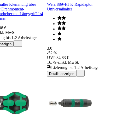
halter Klemmung über
Wera 889/4/1 K Rapidaptor
r Drehmoment-
Universalhalter
dreher mit Längsgriff 1/4
 mm
98 €
nkl. MwSt.
ung bis 1-2 Arbeitstage
anzeigen
3.0
-52 %
UVP
34,83 €
16,79 €
inkl. MwSt.
Lieferung bis 1-2 Arbeitstage
Details anzeigen