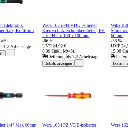
t-Elektronik-
Wera 162 i PH VDE-isolierter
Wiha Bith
er-Satz, Kraftform
Kreuzschlitz-Schraubendreher, PH
Slim mech
2 x PH 2 x 100 x 100 mm
66 mm
MwSt.
-66 %
-38 %
UVP
24,92 €
UVP
24,
is 1-2 Arbeitstage
8,39 €
inkl. MwSt.
15,38 €
i
en
Lieferung bis 1-2 Arbeitstage
Liefer
Details anzeigen
Details 
lter 1/4" Mag 60mm
Wera 165 i PZ VDE-isolierter
Wera 162