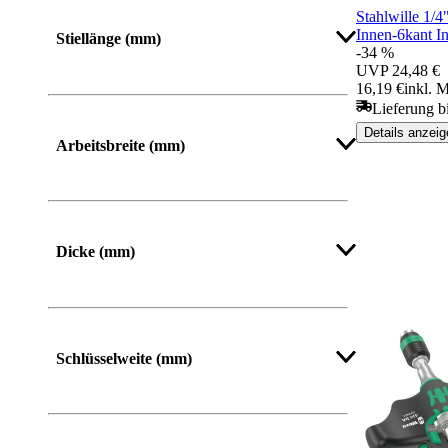
Mehr anzeigen
Stahlwille 1/4
Innen-6kant 
Stiellänge (mm)
-34 %
UVP
24,48 €
16,19 €
inkl. 
Lieferung b
Details anzeig
Arbeitsbreite (mm)
Dicke (mm)
Schlüsselweite (mm)
Mehr anzeigen