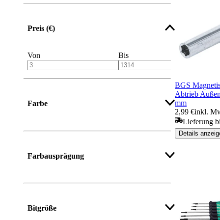
Preis (€)
Von
Bis
BGS Magnetisc
Abtrieb Auße
mm
Farbe
2,99 €
inkl. M
Lieferung b
Details anzeig
Farbausprägung
Bitgröße