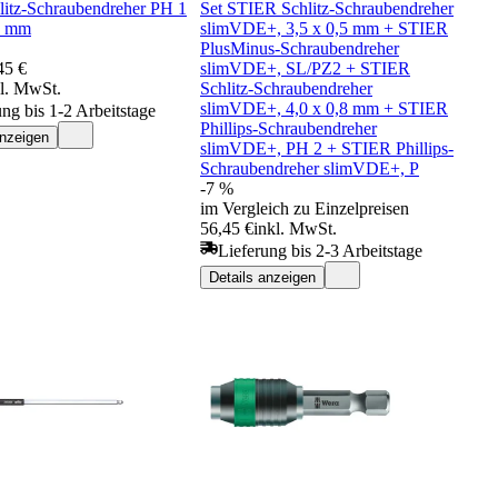
litz-Schraubendreher PH 1
Set STIER Schlitz-Schraubendreher
0 mm
slimVDE+, 3,5 x 0,5 mm + STIER
PlusMinus-Schraubendreher
45 €
slimVDE+, SL/PZ2 + STIER
kl. MwSt.
Schlitz-Schraubendreher
slimVDE+, 4,0 x 0,8 mm + STIER
ung bis 1-2 Arbeitstage
Phillips-Schraubendreher
anzeigen
slimVDE+, PH 2 + STIER Phillips-
Schraubendreher slimVDE+, P
-7 %
im Vergleich zu Einzelpreisen
56,45 €
inkl. MwSt.
Lieferung bis 2-3 Arbeitstage
Details anzeigen