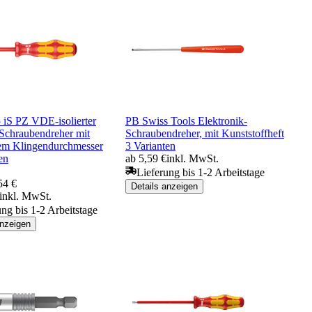
 iS PZ VDE-isolierter
PB Swiss Tools Elektronik-
-Schraubendreher mit
Schraubendreher, mit Kunststoffheft
tem Klingendurchmesser
3 Varianten
en
ab 5,59 €
inkl. MwSt.
Lieferung bis 1-2 Arbeitstage
54 €
Details anzeigen
inkl. MwSt.
ung bis 1-2 Arbeitstage
anzeigen