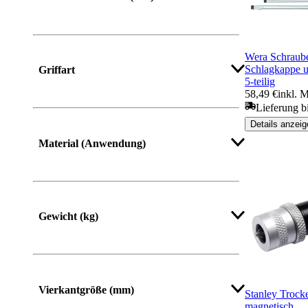
Wera Schraube
Schlagkappe u
Griffart
5-teilig
58,49 €
inkl. 
Lieferung b
Details anzeig
Material (Anwendung)
Gewicht (kg)
Mehr anzeigen
Vierkantgröße (mm)
Stanley Trock
magnetisch