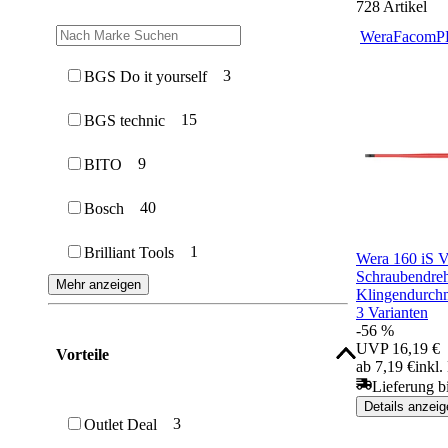
728
Artikel
Wera
Facom
P
3
BGS Do it yourself
15
BGS technic
9
BITO
40
Bosch
1
Brilliant Tools
Wera 160 iS VD
Schraubendreh
Mehr anzeigen
Klingendurch
3 Varianten
-56 %
UVP
16,19 €
Vorteile
ab 7,19 €
inkl
Lieferung b
Details anzeig
3
Outlet Deal