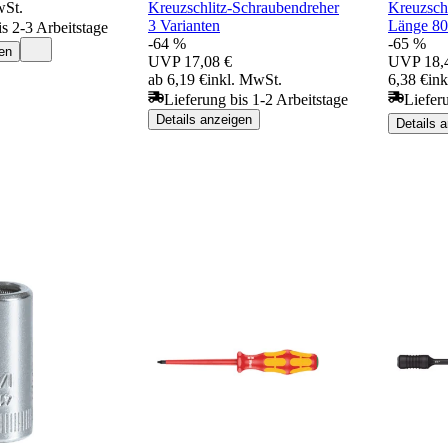
wSt.
Kreuzschlitz-Schraubendreher
Kreuzsch
3 Varianten
Länge 8
is 2-3 Arbeitstage
-64 %
-65 %
en
UVP
17,08 €
UVP
18,
ab 6,19 €
inkl. MwSt.
6,38 €
in
Lieferung bis 1-2 Arbeitstage
Liefer
Details anzeigen
Details 