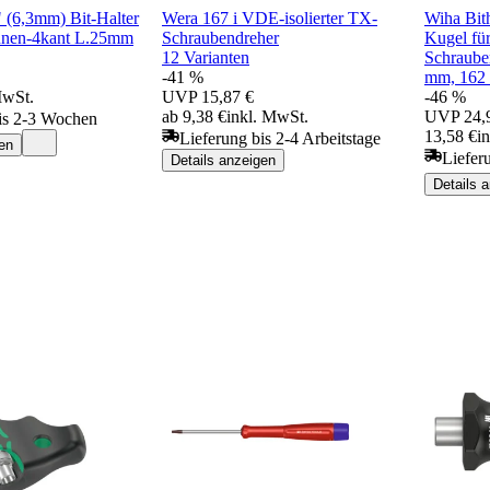
" (6,3mm) Bit-Halter
Wera 167 i VDE-isolierter TX-
Wiha Bit
Innen-4kant L.25mm
Schraubendreher
Kugel fü
12 Varianten
Schrauben
-41 %
mm, 162
MwSt.
UVP
15,87 €
-46 %
ab 9,38 €
inkl. MwSt.
UVP
24,
is 2-3 Wochen
13,58 €
i
Lieferung bis 2-4 Arbeitstage
en
Liefer
Details anzeigen
Details 