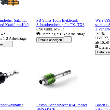
ndreher-Satz mit
PB Swiss Tools Elektronik-
Wera 899/
nd Kraftform-Heft,
Schraubendreher, für TX, TX6
starkem 
6,98 €
inkl. MwSt.
2 Variant
MwSt.
-39 %
Lieferung bis 1-2 Arbeitstage
UVP
27,
is 1-2 Arbeitstage
Details anzeigen
ab 16,58
en
Liefer
Details 
enbau-Bithalter
Festool Schnellwechsel-Bithalter
Bosch PR
BHS 60 CE
PH2, 55 