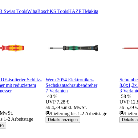
B Swiss Tools
Wiha
Bosch
KS Tools
HAZET
Makita
E-isolierter Schlitz-
Wera 2054 Elektroniker-
Schraube
er mit reduziertem
Sechskantschraubendreher
8,0x1,2
messer
7 Varianten
3 Variant
-40 %
-58 %
UVP
7,28 €
UVP
12,
ab 4,39 €
inkl. MwSt.
ab 5,39 €
. MwSt.
Lieferung bis 1-2 Arbeitstage
Liefer
is 1-2 Arbeitstage
Details anzeigen
Details 
en