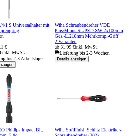
4/1 S Universalhalter mit
Wiha Schraubendreher VDE
Sprengring
Plus/Minus SL/PZD SW 2x100mm
en
Ges.-L.218mm Mehrkomp.-Griff
2 Varianten
11 €
ab 31,99 €
inkl. MwSt.
 €
inkl. MwSt.
Lieferung bis 2-3 Wochen
ung bis 2-3 Arbeitstage
Details anzeigen
anzeigen
O Phillips Impact Bit,
Wiha SoftFinish Schlitz Elektriker-
mm, 5-tlg.
Schraubendreher (302)