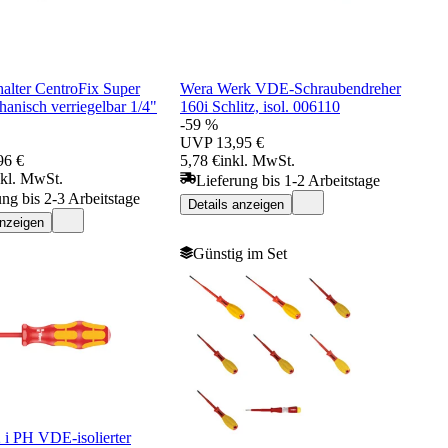
alter CentroFix Super
Wera Werk VDE-Schraubendreher
anisch verriegelbar 1/4"
160i Schlitz, isol. 006110
-59 %
UVP
13,95 €
96 €
5,78 €
inkl. MwSt.
nkl. MwSt.
Lieferung bis 1-2 Arbeitstage
ung bis 2-3 Arbeitstage
Details anzeigen
anzeigen
Günstig im Set
 i PH VDE-isolierter