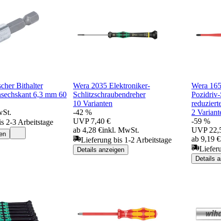
her Bithalter
Wera 2035 Elektroniker-
Wera 165
nsechskant 6,3 mm 60
Schlitzschraubendreher
Pozidriv
10 Varianten
reduzier
wSt.
-42 %
2 Variant
UVP
7,40 €
-59 %
is 2-3 Arbeitstage
ab 4,28 €
inkl. MwSt.
UVP
22,
en
ab 9,19 €
Lieferung bis 1-2 Arbeitstage
Liefer
Details anzeigen
Details 