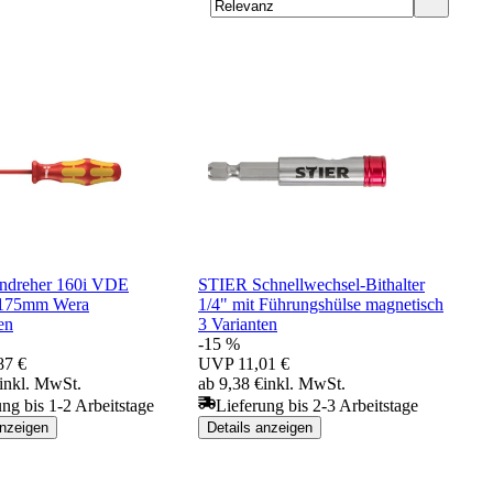
ndreher 160i VDE
STIER Schnellwechsel-Bithalter
x175mm Wera
1/4" mit Führungshülse magnetisch
en
3 Varianten
-15 %
87 €
UVP
11,01 €
inkl. MwSt.
ab 9,38 €
inkl. MwSt.
ung bis 1-2 Arbeitstage
Lieferung bis 2-3 Arbeitstage
anzeigen
Details anzeigen