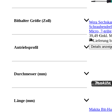
Mehr anzeigen
Bithalter Größe (Zoll)
Wera Sechskan
Schraubendreh
Micro, 7-teilig
39,49 €
inkl. 
Lieferung b
Details anzeig
Antriebsprofil
Mehr anzeigen
Durchmesser (mm)
Mehr anzeigen
Länge (mm)
Makita Bit-Ha