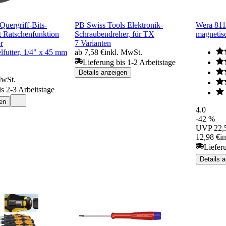
uergriff-Bits-
PB Swiss Tools Elektronik-
Wera 811
t Ratschenfunktion
Schraubendreher, für TX
magnetisc
r
7 Varianten
lfutter, 1/4" x 45 mm
ab 7,58 €
inkl. MwSt.
Lieferung bis 1-2 Arbeitstage
Details anzeigen
MwSt.
is 2-3 Arbeitstage
en
4.0
-42 %
UVP
22,
12,98 €
i
Liefer
Details 