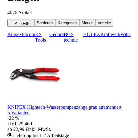
4076
Artikel
Sortieren
Kategorien
Marke
Vorteile
Alle Filter
Knipex
Facom
KS
Gedore
BGS
HOLEX
Kraftwerk
Wiha
Tools
technic
KNIPEX Hightech-Wasserpumpenzange grau atramentiert
5 Varianten
-22 %
UVP
29,46 €
ab 22,99 €
inkl. MwSt.
Lieferung bis 1-2 Arbeitstage