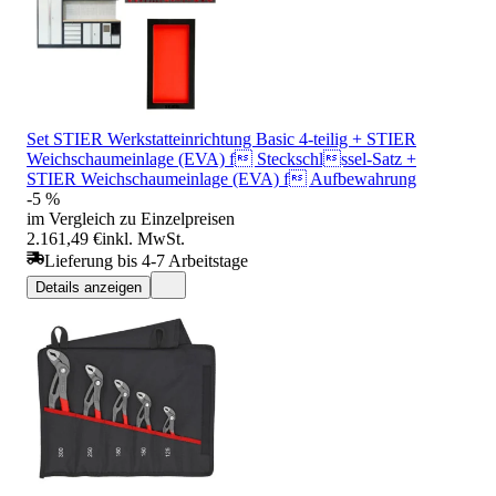
Set STIER Werkstatteinrichtung Basic 4-teilig + STIER
Weichschaumeinlage (EVA) f Steckschlssel-Satz +
STIER Weichschaumeinlage (EVA) f Aufbewahrung
-5 %
im Vergleich zu Einzelpreisen
2.161,49 €
inkl. MwSt.
Lieferung bis 4-7 Arbeitstage
Details anzeigen