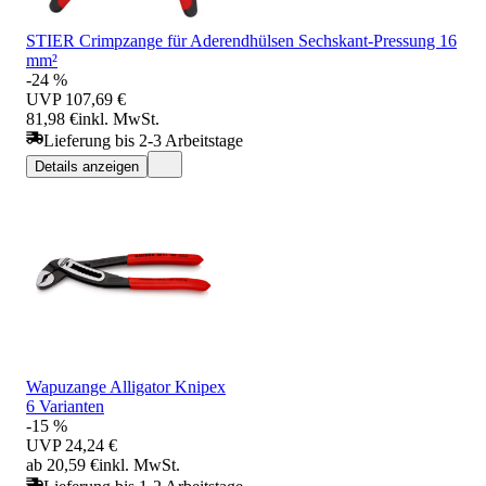
STIER Crimpzange für Aderendhülsen Sechskant-Pressung 16
mm²
-24 %
UVP
107,69 €
81,98 €
inkl. MwSt.
Lieferung bis 2-3 Arbeitstage
Details anzeigen
Wapuzange Alligator Knipex
6 Varianten
-15 %
UVP
24,24 €
ab 20,59 €
inkl. MwSt.