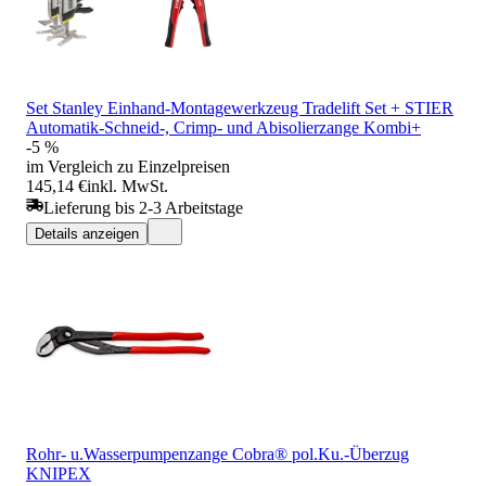
Set Stanley Einhand-Montagewerkzeug Tradelift Set + STIER
Automatik-Schneid-, Crimp- und Abisolierzange Kombi+
-5 %
im Vergleich zu Einzelpreisen
145,14 €
inkl. MwSt.
Lieferung bis 2-3 Arbeitstage
Details anzeigen
Rohr- u.Wasserpumpenzange Cobra® pol.Ku.-Überzug
KNIPEX