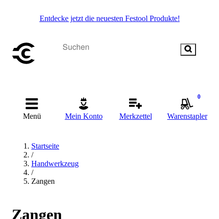
Entdecke jetzt die neuesten Festool Produkte!
0
Menü
Mein Konto
Merkzettel
Warenstapler
Startseite
/
Handwerkzeug
/
Zangen
Zangen