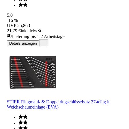
5.0
-16 %
UVP
25,86 €
21,79 €
inkl. MwSt.
Lieferung bis 1-2 Arbeitstage
Details anzeigen
STIER Ringmaul- & Doppelringschlüsselsatz 27-teilig in
Weichschaumeinlage (EVA)