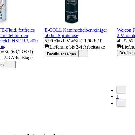
Fluid, fettfreies
E-COLL Kaminscheibenreiniger
Weicon F
rmittel für den
500ml Sprühdose
2 Variant
ereich NSF H2, 400
5,99 €
inkl. MwSt. (11,98 € / l)
ab 22,57
hig
Lieferung bis 2-4 Arbeitstage
Liefer
wSt. (68,73 € / l)
Details 
Details anzeigen
is 2-3 Arbeitstage
en
1