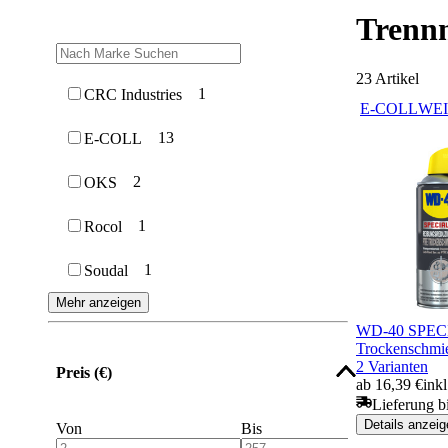
Trennm
23
Artikel
1
CRC Industries
E-COLL
WE
13
E-COLL
2
OKS
1
Rocol
1
Soudal
Mehr anzeigen
WD-40 SPEC
Trockenschmi
2 Varianten
Preis (€)
ab 16,39 €
ink
Lieferung b
Details anzeig
Von
Bis