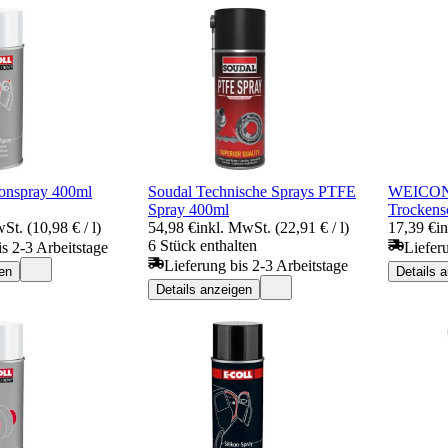
onspray 400ml
Soudal Technische Sprays PTFE
WEICON P
Spray 400ml
Trockens
St. (10,98 € / l)
54,98 €
inkl. MwSt. (22,91 € / l)
17,39 €
i
6 Stück enthalten
is 2-3 Arbeitstage
Liefer
Lieferung bis 2-3 Arbeitstage
en
Details 
Details anzeigen