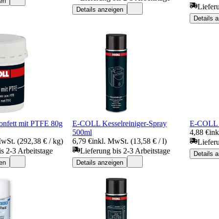
en
Liefer
Details anzeigen
Details 
onfett mit PTFE 80g
E-COLL Kesselreiniger-Spray
E-COLL 
500ml
4,88 €
ink
MwSt. (292,38 € / kg)
6,79 €
inkl. MwSt. (13,58 € / l)
Liefer
is 2-3 Arbeitstage
Lieferung bis 2-3 Arbeitstage
Details 
en
Details anzeigen