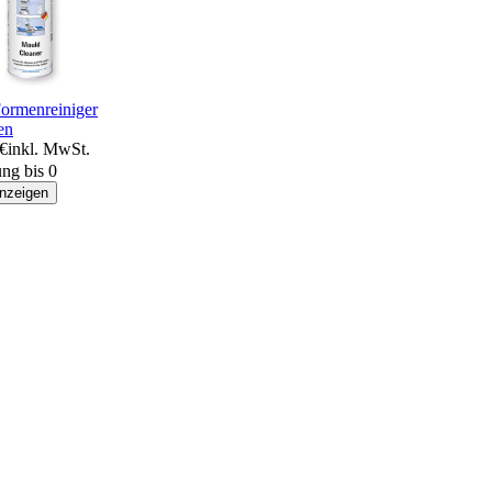
ormenreiniger
en
 €
inkl. MwSt.
ung bis 0
anzeigen