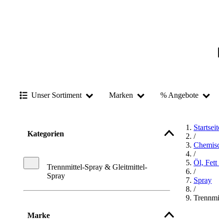
Unser Sortiment
Marken
% Angebote
Startseit
Kategorien
/
Chemisc
/
Öl, Fett
Trennmittel-Spray & Gleitmittel-
/
Spray
Spray
/
Trennmi
Marke