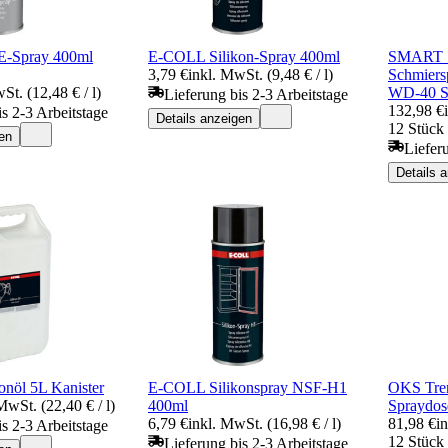
-Spray 400ml
E-COLL Silikon-Spray 400ml
SMART S
3,79 €
inkl. MwSt. (9,48 € / l)
Schmiers
St. (12,48 € / l)
WD-40 
Lieferung bis 2-3 Arbeitstage
132,98 €
is 2-3 Arbeitstage
Details anzeigen
12 Stück 
en
Liefer
Details 
nöl 5L Kanister
E-COLL Silikonspray NSF-H1
OKS Tren
MwSt. (22,40 € / l)
400ml
Spraydos
6,79 €
inkl. MwSt. (16,98 € / l)
81,98 €
i
is 2-3 Arbeitstage
12 Stück 
Lieferung bis 2-3 Arbeitstage