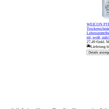
WEICON PTFE-
Trockenschmie
Lebensmittelb
ml, weiß, milc
27,49 €
inkl. M
Lieferung b
Details anzeig