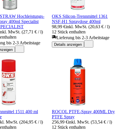
TRAW Hochleistungs-
OKS Silicon-Trennmittel 1361
pray 400ml Specialist
NSF-H1 Spraydose 400ml
SPECIALIST
98,99 €
inkl. MwSt. (20,63 € / l)
inkl. MwSt. (27,71 € / l)
12 Stück enthalten
enthalten
Lieferung bis 2-3 Arbeitstage
ung bis 2-3 Arbeitstage
Details anzeigen
anzeigen
nmittel 1511 400 ml
ROCOL PTFE-Spray 400ML Dry
e
PTFE Spray
nkl. MwSt. (204,95 € / l)
256,99 €
inkl. MwSt. (53,54 € / l)
enthalten
12 Stück enthalten