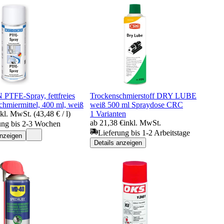
TFE-Spray, fettfreies
Trockenschmierstoff DRY LUBE
chmiermittel, 400 ml, weiß
weiß 500 ml Spraydose CRC
nkl. MwSt. (43,48 € / l)
1 Varianten
ab 21,38 €
inkl. MwSt.
ung bis 2-3 Wochen
Lieferung bis 1-2 Arbeitstage
anzeigen
Details anzeigen