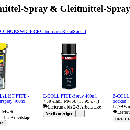
ittel-Spray & Gleitmittel-Spra
ICON
OKS
WD-40
CRC Industries
Rocol
Soudal
IALIST PTFE -
E-COLL PTFE-Spray 400ml
E-COLL G
erspray 400ml
7,58 €
inkl. MwSt. (18,95 € / l)
trocken
17,99 €
i
Lieferung bis 2-3 Arbeitstage
l. MwSt.
Liefer
Details anzeigen
is 1-2 Arbeitstage
Details 
en