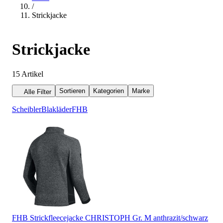
/
Strickjacke
Strickjacke
15
Artikel
Sortieren
Kategorien
Marke
Alle Filter
Scheibler
Blakläder
FHB
FHB Strickfleecejacke CHRISTOPH Gr. M anthrazit/schwarz