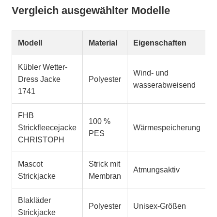
Vergleich ausgewählter Modelle
Modell
Material
Eigenschaften
F
Kübler Wetter-
Wind- und
Dress Jacke
Polyester
D
wasserabweisend
1741
FHB
100 %
Strickfleecejacke
Wärmespeicherung
A
PES
CHRISTOPH
Mascot
Strick mit
Atmungsaktiv
D
Strickjacke
Membran
Blakläder
Polyester
Unisex-Größen
G
Strickjacke