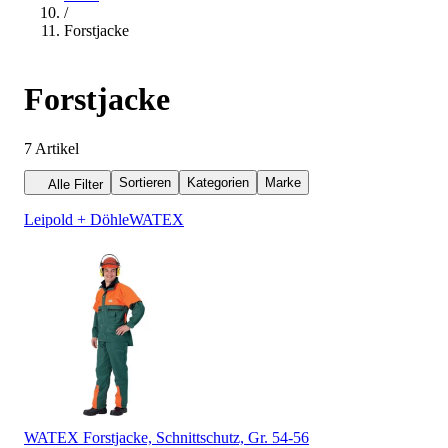
/
Forstjacke
Forstjacke
7
Artikel
Sortieren
Kategorien
Marke
Alle Filter
Leipold + Döhle
WATEX
WATEX Forstjacke, Schnittschutz, Gr. 54-56