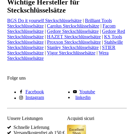
Wichtige Hersteller für
Steckschlüsselsätze
BGS Do it yourself Steckschlüsselsätze
|
Brilliant Tools
Steckschlüsselsätze
|
Carolus Steckschlüsselsätze
|
Facom
Steckschlüsselsätze
|
Gedore Steckschlüsselsätze
|
Gedore Red
Steckschlüsselsätze
|
HAZET Steckschlüsselsätze
|
KS Tools
Steckschlüsselsätze
|
Proxxon Steckschlüsselsätze
|
Stahlwille
Steckschlüsselsätze
|
Stanley Steckschlüsselsätze
|
STIER
Steckschlüsselsätze
|
Vigor Steckschlüsselsätze
|
Wera
Steckschlüsselsätze
Folge uns
Facebook
Youtube
Instagram
linkedin
Unsere Leistungen
Acquisti sicuri
Schnelle Lieferung
Versandkostenfrei ab 150 €