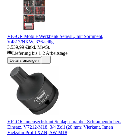
VIGOR Mobile Werkbank SeriesL, mit Sortiment,
V4813/NKW, 336-teilig
3.539,99 €
inkl. MwSt.
Lieferung bis 1-2 Arbeitstage
Details anzeigen
VIGOR Innensechskant Schlagschrauber Schraubendreher-
Einsatz, V7212-M18, 3/4 Zoll (20 mm) Vierkant, Innen
Vielzahn Profil XZN, SW M18