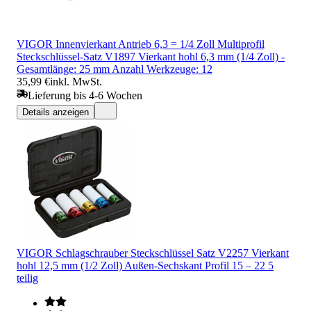
VIGOR Innenvierkant Antrieb 6,3 = 1/4 Zoll Multiprofil
Steckschlüssel-Satz V1897 Vierkant hohl 6,3 mm (1/4 Zoll) -
Gesamtlänge: 25 mm Anzahl Werkzeuge: 12
35,99 €
inkl. MwSt.
Lieferung bis 4-6 Wochen
Details anzeigen
VIGOR Schlagschrauber Steckschlüssel Satz V2257 Vierkant
hohl 12,5 mm (1/2 Zoll) Außen-Sechskant Profil 15 – 22 5
teilig