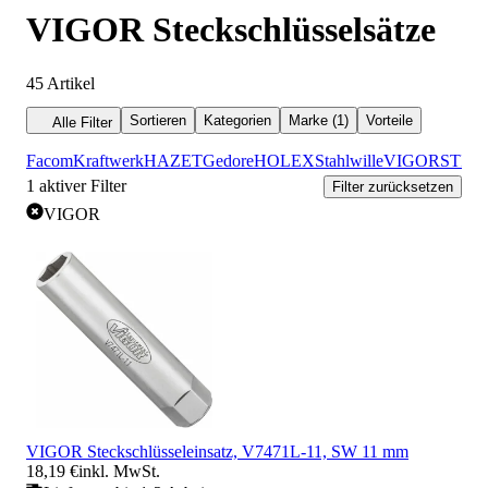
VIGOR Steckschlüsselsätze
45
Artikel
Sortieren
Kategorien
Marke (1)
Vorteile
Alle Filter
Facom
Kraftwerk
HAZET
Gedore
HOLEX
Stahlwille
VIGOR
STIE
1
aktiver Filter
Filter zurücksetzen
VIGOR
VIGOR Steckschlüsseleinsatz, V7471L-11, SW 11 mm
18,19 €
inkl. MwSt.