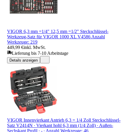
VIGOR 6,3 mm =1/4" 12,5 mm =1/2" Steckschlüssel-
Werkzeug-Satz für VIGOR 1000 XL V4586 Anzahl
Werkzeuge: 219
449,99 €
inkl. MwSt.
Lieferung bis 7-10 Arbeitstage
Details anzeigen
VIGOR Innenvierkant Antrieb 6,3 = 1/4 Zoll Steckschlüssel-
Satz V2414N ∙ Vierkant hohl 6,3 mm (1/4 Zoll) ∙ Außen-
Sechskant Profil ∙ - ∙ Anzahl Werkzeuge: 46