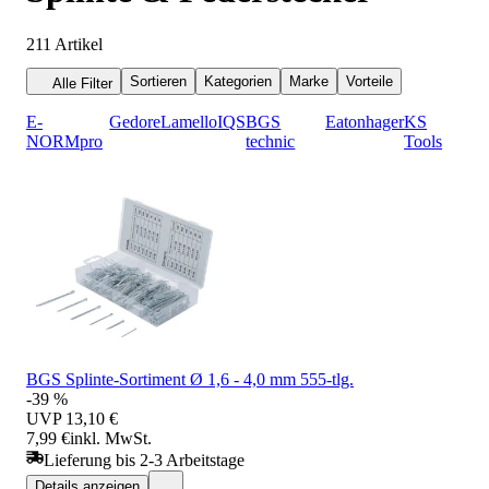
211
Artikel
Sortieren
Kategorien
Marke
Vorteile
Alle Filter
E-
Gedore
Lamello
IQS
BGS
Eaton
hager
KS
NORMpro
technic
Tools
BGS Splinte-Sortiment Ø 1,6 - 4,0 mm 555-tlg.
-39 %
UVP
13,10 €
7,99 €
inkl. MwSt.
Lieferung bis 2-3 Arbeitstage
Details anzeigen