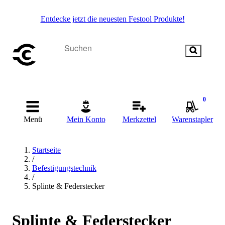
Entdecke jetzt die neuesten Festool Produkte!
0
Menü
Mein Konto
Merkzettel
Warenstapler
Startseite
/
Befestigungstechnik
/
Splinte & Federstecker
Splinte & Federstecker