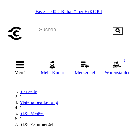
Bis zu 100 € Rabatt* bei HiKOKI
0
Menü
Mein Konto
Merkzettel
Warenstapler
Startseite
/
Materialbearbeitung
/
SDS-Meißel
/
SDS-Zahnmeißel