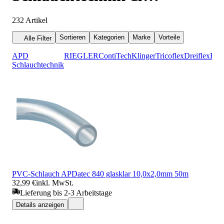
Armaturentechnik
232
Artikel
Sortieren
Kategorien
Marke
Vorteile
Alle Filter
APD
RIEGLER
ContiTech
Klinger
Tricoflex
Dreiflex
Reh
Schlauchtechnik
PVC-Schlauch APDatec 840 glasklar 10,0x2,0mm 50m
32,99 €
inkl. MwSt.
Lieferung bis 2-3 Arbeitstage
Details anzeigen