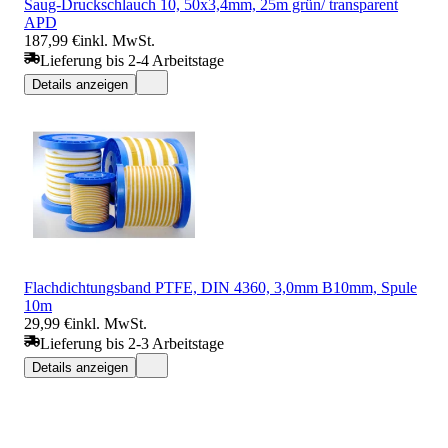
Saug-Druckschlauch 10, 50x3,4mm, 25m grün/ transparent
APD
187,99 €
inkl. MwSt.
Lieferung bis 2-4 Arbeitstage
Details anzeigen
Flachdichtungsband PTFE, DIN 4360, 3,0mm B10mm, Spule
10m
29,99 €
inkl. MwSt.
Lieferung bis 2-3 Arbeitstage
Details anzeigen