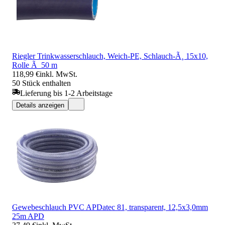
Riegler Trinkwasserschlauch, Weich-PE, Schlauch-Ã¸ 15x10,
Rolle Ã 50 m
118,99 €
inkl. MwSt.
50 Stück enthalten
Lieferung bis 1-2 Arbeitstage
Details anzeigen
Gewebeschlauch PVC APDatec 81, transparent, 12,5x3,0mm
25m APD