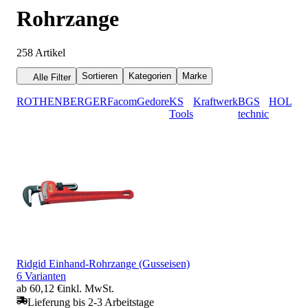
Rohrzange
258
Artikel
Sortieren
Kategorien
Marke
Alle Filter
ROTHENBERGER
Facom
Gedore
KS
Kraftwerk
BGS
HOLEX
Tools
technic
Ridgid Einhand-Rohrzange (Gusseisen)
6 Varianten
ab 60,12 €
inkl. MwSt.
Lieferung bis 2-3 Arbeitstage