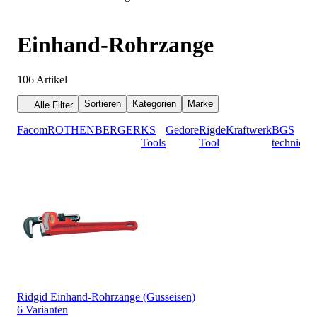
Einhand-Rohrzange
106
Artikel
Sortieren
Kategorien
Marke
Alle Filter
Facom
ROTHENBERGER
KS
Gedore
Rigde
Kraftwerk
BGS
Ge
Tools
Tool
technic
Re
Ridgid Einhand-Rohrzange (Gusseisen)
6 Varianten