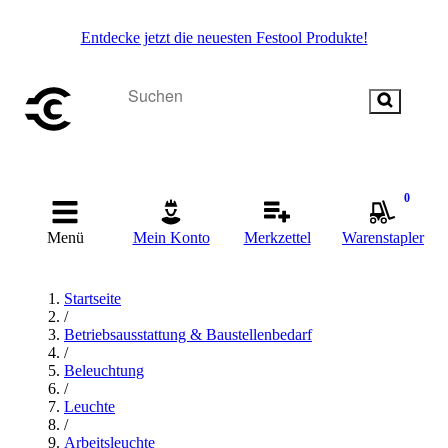
Entdecke jetzt die neuesten Festool Produkte!
0
Menü
Mein Konto
Merkzettel
Warenstapler
Startseite
/
Betriebsausstattung & Baustellenbedarf
/
Beleuchtung
/
Leuchte
/
Arbeitsleuchte