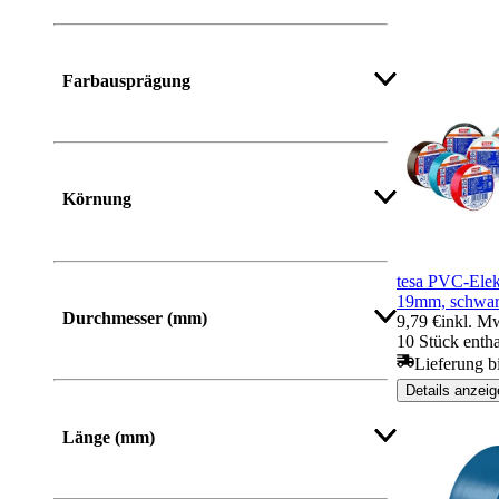
Mehr anzeigen
Farbausprägung
Mehr anzeigen
Körnung
tesa PVC-Elek
Mehr anzeigen
19mm, schwa
Durchmesser (mm)
9,79 €
inkl. M
10 Stück entha
Lieferung b
Details anzeig
Mehr anzeigen
Länge (mm)
Von
Bis