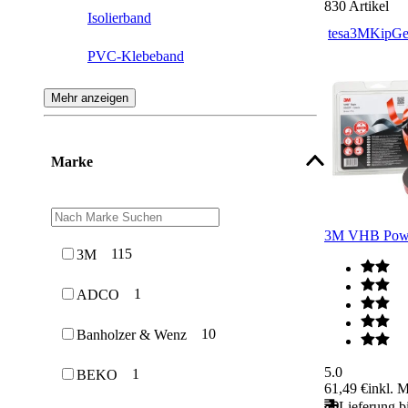
830
Artikel
Isolierband
tesa
3M
Kip
Ge
PVC-Klebeband
Aluband
Mehr anzeigen
Papier- & Kreppband
Marke
Warnband
Packband
3M VHB Powe
Klebe-Schutzfolie & Stretchfolie
115
3M
Klettband
1
ADCO
Anti-Rutsch Klebeband
10
Banholzer & Wenz
Klebestreifen
5.0
1
BEKO
61,49 €
inkl. 
Abrollgerät
Lieferung b