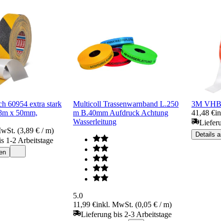
ch 60954 extra stark
Multicoll Trassenwarnband L.250
3M VHB 
8m x 50mm,
m B.40mm Aufdruck Achtung
41,48 €
i
Wasserleitung
Liefer
MwSt. (3,89 € / m)
Details 
is 1-2 Arbeitstage
en
5.0
11,99 €
inkl. MwSt. (0,05 € / m)
Lieferung bis 2-3 Arbeitstage