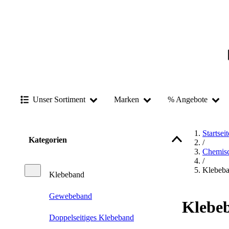
Unser Sortiment
Marken
% Angebote
Startseit
Kategorien
/
Chemisc
/
Klebeb
Klebeband
Gewebeband
Klebe
Doppelseitiges Klebeband