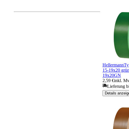
Mehr anzeigen
HellermannTy
15-19x20 gr
19x20GN
2,59 €
inkl. M
Lieferung bi
Details anzeig