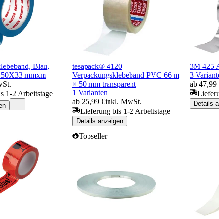
lebeband, Blau,
tesapack® 4120
3M 425 
e: 50X33 mmxm
Verpackungsklebeband PVC 66 m
3 Variant
wSt.
× 50 mm transparent
ab 47,99
1 Varianten
is 1-2 Arbeitstage
Liefer
ab 25,99 €
inkl. MwSt.
Details 
en
Lieferung bis 1-2 Arbeitstage
Details anzeigen
Topseller