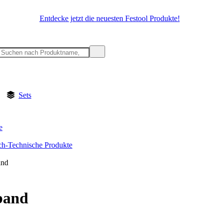
Entdecke jetzt die neuesten Festool Produkte!
Sets
e
h-Technische Produkte
and
band