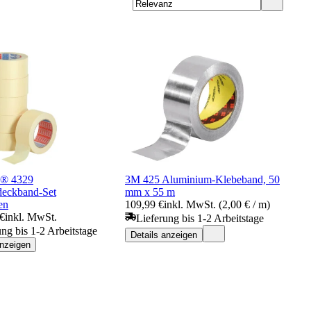
p® 4329
3M 425 Aluminium-Klebeband, 50
deckband-Set
mm x 55 m
en
109,99 €
inkl. MwSt. (2,00 € / m)
 €
inkl. MwSt.
Lieferung bis 1-2 Arbeitstage
ung bis 1-2 Arbeitstage
Details anzeigen
anzeigen