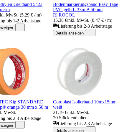
thylen-Gleitband 5423
Bodenmarkierungsband Easy Tape
mm×m
PVC gelb L.33m B.50mm
nkl. MwSt. (5,29 € / m)
Rl.ROCOL
15,38 €
inkl. MwSt. (0,47 € / m)
ung bis 1-2 Arbeitstage
Lieferung bis 2-3 Arbeitstage
anzeigen
Details anzeigen
TEC Kip STANDARD
Coroplast Isolierband 10mx15mm
p® orange 30 mm x 50 m
weiß
kl. MwSt.
21,19 €
inkl. MwSt.
20 Stück enthalten
ung bis 2-3 Arbeitstage
Lieferung bis 2-3 Arbeitstage
anzeigen
Details anzeigen