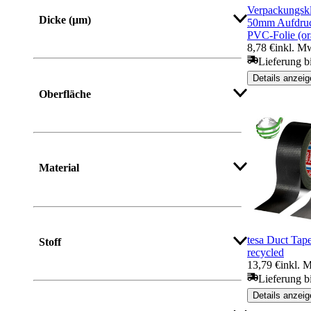
Mehr anzeigen
Verpackungsk
Dicke (µm)
50mm Aufdruck
PVC-Folie (or
8,78 €
inkl. Mw
Lieferung b
Mehr anzeigen
Details anzeig
Oberfläche
Material
Mehr anzeigen
tesa Duct Tap
Stoff
recycled
13,79 €
inkl. 
Lieferung b
Details anzeig