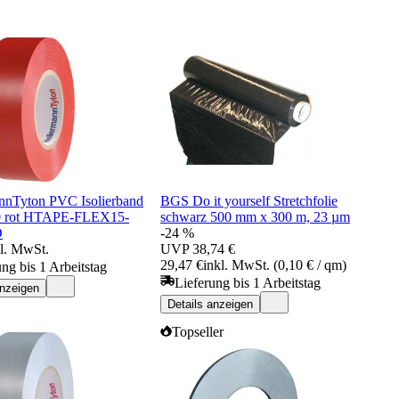
nnTyton PVC Isolierband
BGS Do it yourself Stretchfolie
0 rot HTAPE-FLEX15-
schwarz 500 mm x 300 m, 23 µm
D
-24 %
kl. MwSt.
UVP
38,74 €
29,47 €
inkl. MwSt. (0,10 € / qm)
ung bis 1 Arbeitstag
Lieferung bis 1 Arbeitstag
anzeigen
Details anzeigen
Topseller