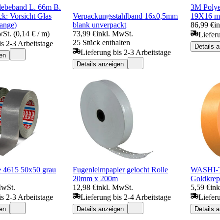
lebeband L. 66m B.
3M Polye
: Vorsicht Glas
Verpackungsstahlband 16x0,5mm
19X16 
ange)
blank unverpackt
86,99 €
i
St. (0,14 € / m)
73,99 €
inkl. MwSt.
Liefer
25 Stück enthalten
is 2-3 Arbeitstage
Details 
Lieferung bis 2-3 Arbeitstage
en
Details anzeigen
e 4615 50x50 grau
Fugenleimpapier gelocht Rolle
WASHI-
20mm x 200m
Goldkrep
MwSt.
12,98 €
inkl. MwSt.
5,59 €
in
is 2-3 Arbeitstage
Lieferung bis 2-4 Arbeitstage
Liefer
en
Details anzeigen
Details 