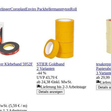
rlinger
Coroplast
Enviro Pack
hellermanntyton
Roll
r Klebeband 5952F
STIER Goldband
tesakrep
2 Varianten
Papierab
-44 %
3 Variant
UVP
43,79 €
ab 29,99
ab 24,38 €
inkl. MwSt.
Liefer
Lieferung bis 2-3 Arbeitstage
Details 
Details anzeigen
MwSt. (5,59 € / m)
is 1-2 Arbeitstage