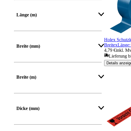
Länge (m)
Mehr anzeigen
Holex Schutzk
BreitexLäng
Breite (mm)
4,79 €
inkl. M
Lieferung b
Von
Bis
Details anzeig
Breite (m)
Dicke (mm)