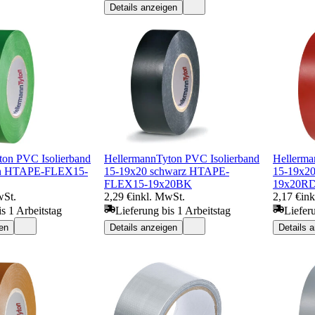
Details anzeigen
ton PVC Isolierband
HellermannTyton PVC Isolierband
Hellerma
ün HTAPE-FLEX15-
15-19x20 schwarz HTAPE-
15-19x2
FLEX15-19x20BK
19x20R
wSt.
2,29 €
inkl. MwSt.
2,17 €
in
s 1 Arbeitstag
Lieferung bis 1 Arbeitstag
Liefer
en
Details anzeigen
Details 