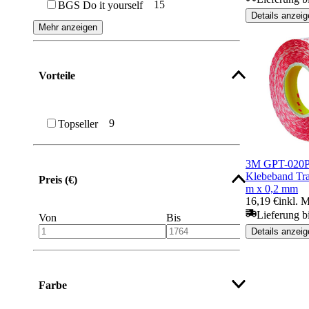
15
BGS Do it yourself
Details anzeig
Lärmstopper & Filzgleiter
Mehr anzeigen
Putzer- und Gipserband
Vorteile
Klebefilm
Selbstverschweißendes Band
9
Topseller
3M GPT-020P 
Klebeband Tr
Preis (€)
m x 0,2 mm
16,19 €
inkl. 
Lieferung b
Von
Bis
Details anzeig
Farbe