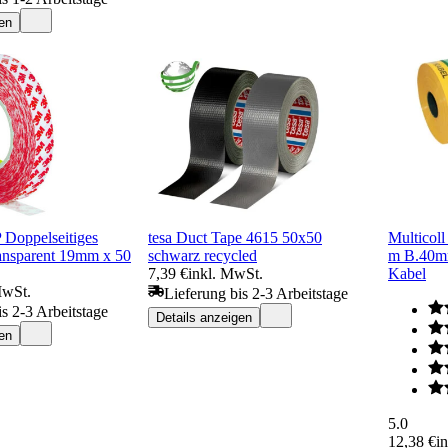
en
Doppelseitiges
tesa Duct Tape 4615 50x50
Multicol
ansparent 19mm x 50
schwarz recycled
m B.40m
7,39 €
inkl. MwSt.
Kabel
MwSt.
Lieferung bis 2-3 Arbeitstage
is 2-3 Arbeitstage
Details anzeigen
en
5.0
12,38 €
i