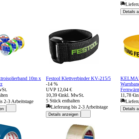
Liefer
Details 
troisolierband 10m x
Festool Klettverbinder KV-215/5
KELMAP
rz
-14 %
Warnban
wSt.
UVP
12,04 €
Fernwärm
lten
10,39 €
inkl. MwSt.
11,78 €
i
5 Stück enthalten
is 2-3 Arbeitstage
Liefer
Lieferung bis 2-3 Arbeitstage
en
Details 
Details anzeigen