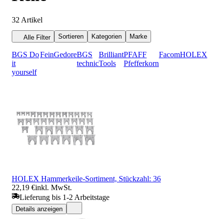
32
Artikel
Sortieren
Kategorien
Marke
Alle Filter
BGS Do
Fein
Gedore
BGS
Brilliant
PFAFF
Facom
HOLEX
it
technic
Tools
Pfefferkorn
yourself
HOLEX Hammerkeile-Sortiment, Stückzahl: 36
22,19 €
inkl. MwSt.
Lieferung bis 1-2 Arbeitstage
Details anzeigen