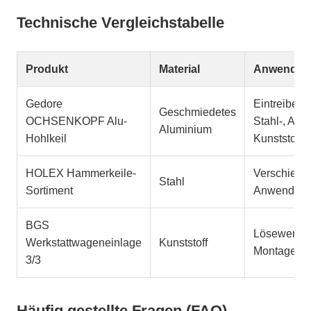
Technische Vergleichstabelle
Produkt
Material
Anwendun
Gedore
Eintreiben 
Geschmiedetes
OCHSENKOPF Alu-
Stahl-, Alu-
Aluminium
Hohlkeil
Kunststoffk
HOLEX Hammerkeile-
Verschiede
Stahl
Sortiment
Anwendun
BGS
Lösewerkz
Werkstattwageneinlage
Kunststoff
Montagekei
3/3
Häufig gestellte Fragen (FAQ)