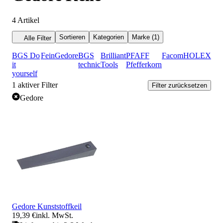
4
Artikel
Sortieren
Kategorien
Marke (1)
Alle Filter
BGS Do
Fein
Gedore
BGS
Brilliant
PFAFF
Facom
HOLEX
it
technic
Tools
Pfefferkorn
yourself
1
aktiver Filter
Filter zurücksetzen
Gedore
Gedore Kunststoffkeil
19,39 €
inkl. MwSt.