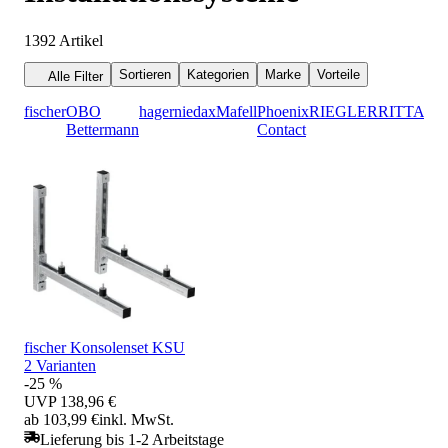
1392
Artikel
Sortieren
Kategorien
Marke
Vorteile
Alle Filter
fischer
OBO
hager
niedax
Mafell
Phoenix
RIEGLER
RITTAL
Bettermann
Contact
fischer Konsolenset KSU
2 Varianten
-25 %
UVP
138,96 €
ab 103,99 €
inkl. MwSt.
Lieferung bis 1-2 Arbeitstage