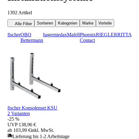
1392
Artikel
Sortieren
Kategorien
Marke
Vorteile
Alle Filter
fischer
OBO
hager
niedax
Mafell
Phoenix
RIEGLER
RITTAL
Bettermann
Contact
fischer Konsolenset KSU
2 Varianten
-25 %
UVP
138,96 €
ab 103,99 €
inkl. MwSt.
Lieferung bis 1-2 Arbeitstage