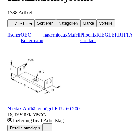
1388
Artikel
Sortieren
Kategorien
Marke
Vorteile
Alle Filter
fischer
OBO
hager
niedax
Mafell
Phoenix
RIEGLER
RITTAL
Bettermann
Contact
Niedax Aufhängebügel RTU 60.200
19,39 €
inkl. MwSt.
Lieferung bis 1 Arbeitstag
Details anzeigen