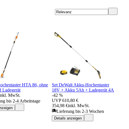
chentaster HTA 86, ohne
Set DeWalt Akku-Hochentaster
 Ladegerät
18V + Akku 5Ah + Ladegerät 4A
inkl. MwSt.
-42 %
UVP
610,80 €
ung bis 2-4 Arbeitstage
354,98 €
inkl. MwSt.
anzeigen
Lieferung bis 2-3 Wochen
Details anzeigen