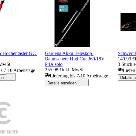
ro-Hochentaster GC-
Gardena Akku-Teleskop-
Schwert 
Baumschere HighCut 360/18V
149,99 €
 MwSt.
P4A solo
3 Stück e
255,98 €
inkl. MwSt.
is 7-10 Arbeitstage
Liefer
Lieferung bis 7-10 Arbeitstage
en
Details 
Details anzeigen