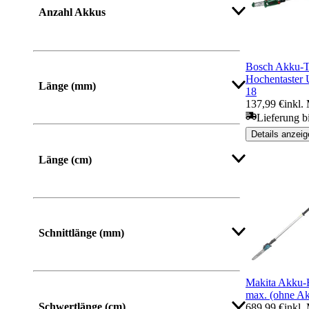
Anzahl Akkus
Bosch Akku-T
Hochentaster 
Länge (mm)
18
137,99 €
inkl.
Lieferung b
Von
Bis
Details anzeig
Länge (cm)
Schnittlänge (mm)
Makita Akku-
max. (ohne Ak
Schwertlänge (cm)
689,99 €
inkl.