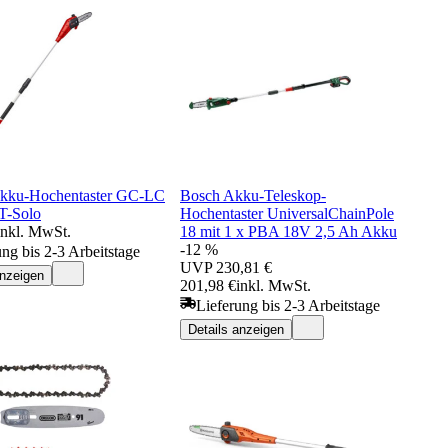
Akku-Hochentaster GC-LC
Bosch Akku-Teleskop-
 T-Solo
Hochentaster UniversalChainPole
inkl. MwSt.
18 mit 1 x PBA 18V 2,5 Ah Akku
-12 %
ung bis 2-3 Arbeitstage
UVP
230,81 €
anzeigen
201,98 €
inkl. MwSt.
Lieferung bis 2-3 Arbeitstage
Details anzeigen