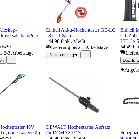
eleskop-
Einhell Akku-Hochentaster GE-LC
Einhell 
UniversalChainPole
18 Li T-Solo
GT-Zub. 
144,98 €
inkl. MwSt.
HH18/45
 MwSt.
54,49 €
i
Lieferung bis 2-3 Arbeitstage
is 2-3 Arbeitstage
Liefer
Details anzeigen
en
Details 
Angeb
Hochentaster 40V
DEWALT Hochentaster-Aufsatz
ku, ohne Ladegerät)
für DCMAS5713
Scheppac
 MwSt.
156,98 €
inkl. MwSt.
91PJ040