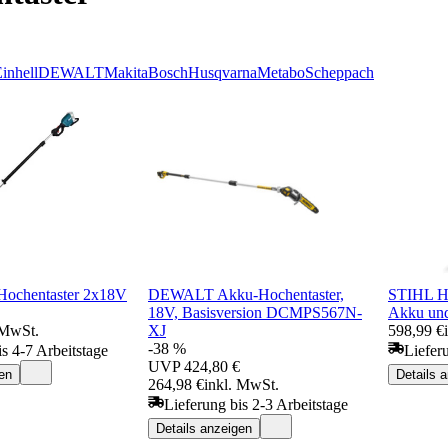
inhell
DEWALT
Makita
Bosch
Husqvarna
Metabo
Scheppach
Hochentaster 2x18V
DEWALT Akku-Hochentaster,
STIHL Ho
18V, Basisversion DCMPS567N-
Akku und
 MwSt.
XJ
598,99 €
-38 %
is 4-7 Arbeitstage
Liefer
UVP
424,80 €
en
Details 
264,98 €
inkl. MwSt.
Lieferung bis 2-3 Arbeitstage
Details anzeigen