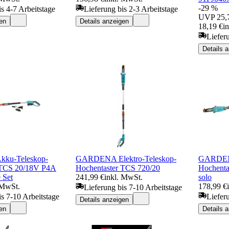
-29 %
is 4-7 Arbeitstage
Lieferung bis 2-3 Arbeitstage
UVP
25,
en
Details anzeigen
18,19 €
i
Liefer
Details 
ku-Teleskop-
GARDENA Elektro-Teleskop-
GARDENA
 TCS 20/18V P4A
Hochentaster TCS 720/20
Hochenta
 Set
241,99 €
inkl. MwSt.
solo
 MwSt.
178,99 €
Lieferung bis 7-10 Arbeitstage
is 7-10 Arbeitstage
Liefer
Details anzeigen
en
Details 