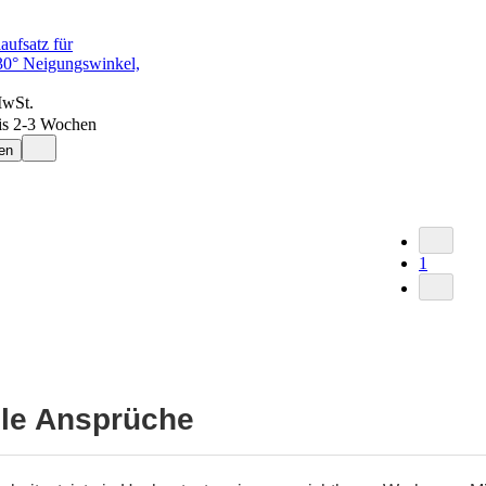
aufsatz für
30° Neigungswinkel,
MwSt.
is 2-3 Wochen
en
1
lle Ansprüche