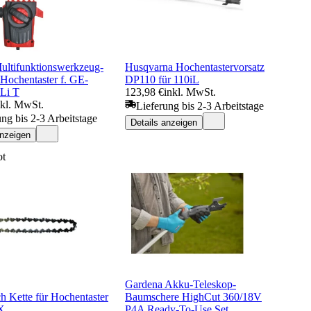
Multifunktionswerkzeug-
Husqvarna Hochentastervorsatz
Hochentaster f. GE-
DP110 für 110iL
Li T
123,98 €
inkl. MwSt.
nkl. MwSt.
Lieferung bis 2-3 Arbeitstage
ung bis 2-3 Arbeitstage
Details anzeigen
anzeigen
ot
Gardena Akku-Teleskop-
h Kette für Hochentaster
Baumschere HighCut 360/18V
X
P4A Ready-To-Use Set