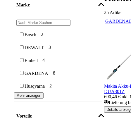
Marke
25
Artikel
GARDENA
E
2
Bosch
3
DEWALT
4
Einhell
8
GARDENA
2
Makita Akku-
Husqvarna
DUA301Z
Mehr anzeigen
690,46 €
inkl.
Lieferung b
Details anzeig
Vorteile