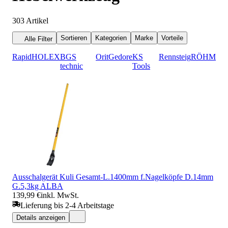
303
Artikel
Sortieren
Kategorien
Marke
Vorteile
Alle Filter
Rapid
HOLEX
BGS
Orit
Gedore
KS
Rennsteig
RÖHM
technic
Tools
Ausschalgerät Kuli Gesamt-L.1400mm f.Nagelköpfe D.14mm
G.5,3kg ALBA
139,99 €
inkl. MwSt.
Lieferung bis 2-4 Arbeitstage
Details anzeigen