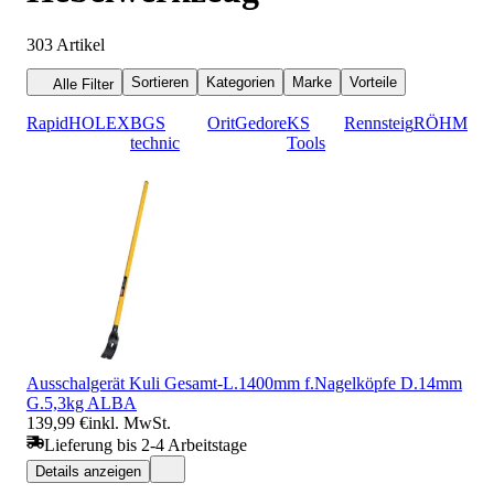
303
Artikel
Sortieren
Kategorien
Marke
Vorteile
Alle Filter
Rapid
HOLEX
BGS
Orit
Gedore
KS
Rennsteig
RÖHM
technic
Tools
Ausschalgerät Kuli Gesamt-L.1400mm f.Nagelköpfe D.14mm
G.5,3kg ALBA
139,99 €
inkl. MwSt.
Lieferung bis 2-4 Arbeitstage
Details anzeigen