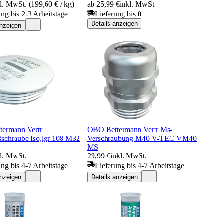
l. MwSt. (199,60 € / kg)
ab 25,99 €
inkl. MwSt.
ung bis 2-3 Arbeitstage
Lieferung bis 0
Details anzeigen
anzeigen
ermann Vertr
OBO Bettermann Vertr Ms-
ßschraube Iso,lgr 108 M32
Verschraubung M40 V-TEC VM40
MS
kl. MwSt.
29,99 €
inkl. MwSt.
ung bis 4-7 Arbeitstage
Lieferung bis 4-7 Arbeitstage
anzeigen
Details anzeigen