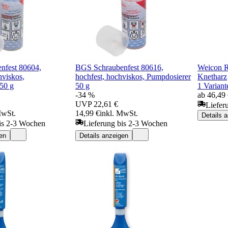
nfest 80604,
BGS Schraubenfest 80616,
Weicon Re
hviskos,
hochfest, hochviskos, Pumpdosierer
Knetharz
50 g
50 g
1 Variant
-34 %
ab 46,49
UVP
22,61 €
Liefer
MwSt.
14,99 €
inkl. MwSt.
Details 
is 2-3 Wochen
Lieferung bis 2-3 Wochen
en
Details anzeigen