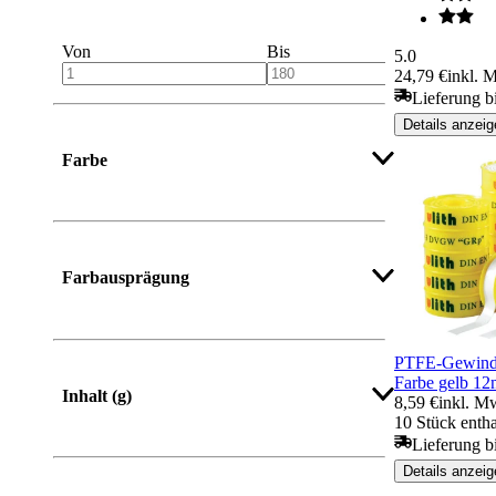
Von
Bis
5.0
24,79 €
inkl. 
Lieferung b
Details anzeig
Farbe
Mehr anzeigen
Farbausprägung
PTFE-Gewind
Farbe gelb 1
Inhalt (g)
8,59 €
inkl. M
10 Stück entha
Lieferung b
Details anzeig