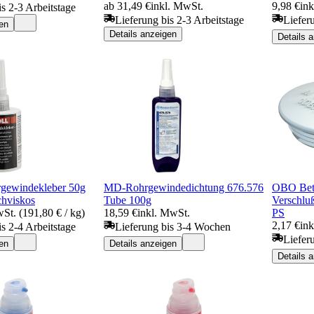
ab 31,49 €
inkl. MwSt.
9,98 €
ink
is 2-3 Arbeitstage
Lieferung bis 2-3 Arbeitstage
Liefer
en
Details anzeigen
Details 
ewindekleber 50g
MD-Rohrgewindedichtung 676.576
OBO Bett
chviskos
Tube 100g
Verschlu
St. (191,80 € / kg)
18,59 €
inkl. MwSt.
PS
2,17 €
in
is 2-4 Arbeitstage
Lieferung bis 3-4 Wochen
Liefer
en
Details anzeigen
Details 