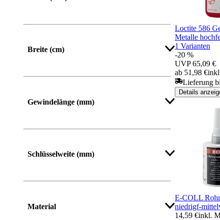
Von
Bis
Loctite 586 G
Metalle hochfe
1 Varianten
Breite (cm)
-20 %
UVP
65,09 €
ab 51,98 €
ink
Lieferung b
Details anzeig
Gewindelänge (mm)
Schlüsselweite (mm)
E-COLL Rohrg
Material
niedrigf-mitte
14,59 €
inkl. 