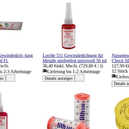
Gewindedich- tung
Loctite 511 Gewindedichtung für
Nassentw
l Fl.
Metalle niedrigfest universell 50 ml
Check S
MwSt.
36,49 €
inkl. MwSt. (729,80 € / l)
127,99 €
12 Stück 
is 2-3 Arbeitstage
Lieferung bis 1-2 Arbeitstage
Liefer
en
Details anzeigen
Details 