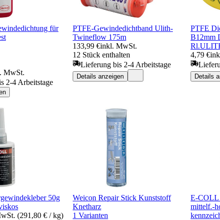
ewindedichtung für
PTFE-Gewindedichtband Ulith-
PTFE Di
st
Twineflow 175m
B12mm D
133,99 €
inkl. MwSt.
Rl.ULIT
12 Stück enthalten
4,79 €
ink
Lieferung bis 2-4 Arbeitstage
Liefer
l. MwSt.
Details anzeigen
Details 
is 2-4 Arbeitstage
en
ewindekleber 50g
Weicon Repair Stick Kunststoff
E-COLL 
lviskos
Knetharz
mittelf.-
MwSt. (291,80 € / kg)
1 Varianten
kennzeic