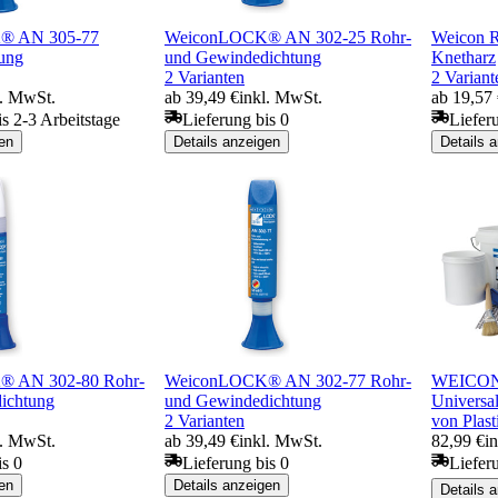
® AN 305-77
WeiconLOCK® AN 302-25 Rohr-
Weicon R
ung
und Gewindedichtung
Knetharz
2 Varianten
2 Variant
l. MwSt.
ab 39,49 €
inkl. MwSt.
ab 19,57
is 2-3 Arbeitstage
Lieferung bis 0
Liefer
en
Details anzeigen
Details 
 AN 302-80 Rohr-
WeiconLOCK® AN 302-77 Rohr-
WEICON P
ichtung
und Gewindedichtung
Universal
2 Varianten
von Plast
l. MwSt.
ab 39,49 €
inkl. MwSt.
82,99 €
i
is 0
Lieferung bis 0
Liefer
en
Details anzeigen
Details 