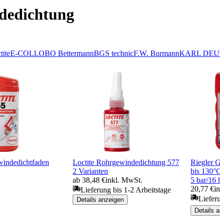
dedichtung
tite
E-COLL
OBO Bettermann
BGS technic
F.W. Burmann
KARL DEU
windedichtfaden
Loctite Rohrgewindedichtung 577
Riegler 
2 Varianten
bis 130
ab 38,48 €
inkl. MwSt.
5 bar/16 
20,77 €
i
Lieferung bis 1-2 Arbeitstage
Liefer
Details anzeigen
Details 