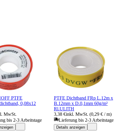
OFF PTFE
PTFE Dichtband FRp L.12m x
ichtband, 0,08x12
B.12mm x D.0,1mm 60g/m²
Rl.ULITH
kl. MwSt.
3,38 €
inkl. MwSt. (0,29 € / m)
ung bis 2-3 Arbeitstage
Lieferung bis 2-3 Arbeitstage
anzeigen
Details anzeigen