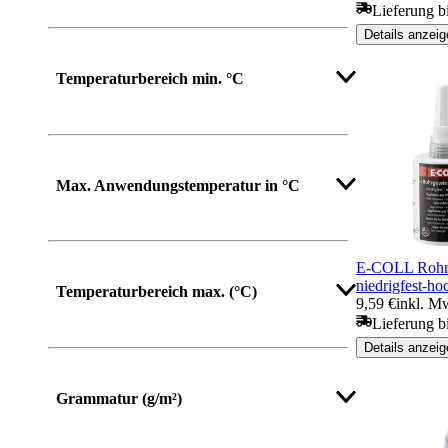
Lieferung b
Details anzeig
Temperaturbereich min. °C
Max. Anwendungstemperatur in °C
E-COLL Rohrg
niedrigfest-ho
Temperaturbereich max. (°C)
9,59 €
inkl. Mw
Lieferung b
Details anzeig
Grammatur (g/m²)