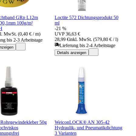
chtband GRp L12m
Loctite 572 Dichtungsprodukt 50
0,1mm 100g/m²
ml
H
-21 %
l. MwSt. (0,40 € / m)
UVP
36,63 €
28,99 €
inkl. MwSt. (579,80 € / l)
ung bis 2-3 Arbeitstage
Lieferung bis 2-4 Arbeitstage
anzeigen
Details anzeigen
Rohrgewindekleber 50g
WeiconLOCK® AN 305-42
hochviskos
Hydraulik- und Pneumatikdichtung
hnungsfrei
3 Varianten