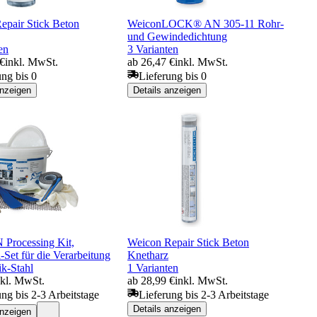
epair Stick Beton
WeiconLOCK® AN 305-11 Rohr-
und Gewindedichtung
en
3 Varianten
 €
inkl. MwSt.
ab 26,47 €
inkl. MwSt.
ung bis 0
Lieferung bis 0
anzeigen
Details anzeigen
rocessing Kit,
Weicon Repair Stick Beton
-Set für die Verarbeitung
Knetharz
ik-Stahl
1 Varianten
nkl. MwSt.
ab 28,99 €
inkl. MwSt.
ung bis 2-3 Arbeitstage
Lieferung bis 2-3 Arbeitstage
Details anzeigen
anzeigen