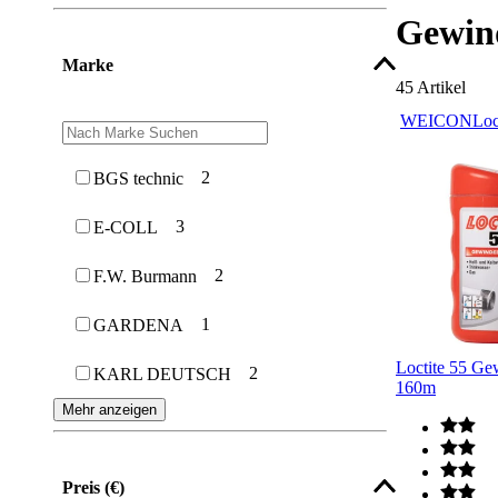
Gewin
Marke
45
Artikel
WEICON
Loc
2
BGS technic
3
E-COLL
2
F.W. Burmann
1
GARDENA
Loctite 55 Ge
2
KARL DEUTSCH
160m
Mehr anzeigen
Preis (€)