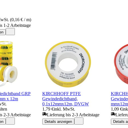
MwSt. (0,16 € / m)
is 1-2 Arbeitstage
en
edichtband GRP
KIRCHHOFF PTFE
KIRCHH
2mm x 12m
Gewindedichtband,
Gewinded
wSt.
0,1x12mmx12m, DVGW
mmx12m
lten
1,79 €
inkl. MwSt.
1,09 €
in
is 2-3 Arbeitstage
Lieferung bis 2-3 Arbeitstage
Liefer
en
Details anzeigen
Details 