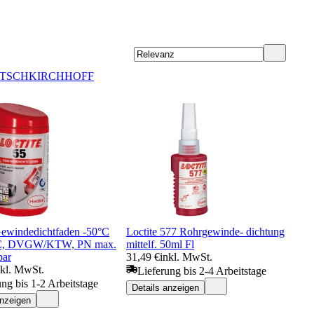
TSCH
KIRCHHOFF
Gewindedichtfaden -50°C
Loctite 577 Rohrgewinde- dichtung
°C, DVGW/KTW, PN max.
mittelf. 50ml Fl
bar
31,49 €
inkl. MwSt.
nkl. MwSt.
Lieferung bis 2-4 Arbeitstage
ung bis 1-2 Arbeitstage
Details anzeigen
anzeigen