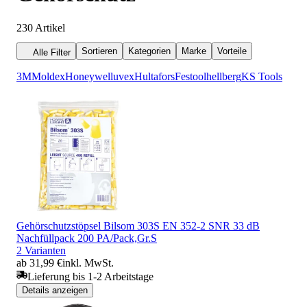
230
Artikel
Sortieren
Kategorien
Marke
Vorteile
Alle Filter
3M
Moldex
Honeywell
uvex
Hultafors
Festool
hellberg
KS Tools
Gehörschutzstöpsel Bilsom 303S EN 352-2 SNR 33 dB
Nachfüllpack 200 PA/Pack,Gr.S
2 Varianten
ab 31,99 €
inkl. MwSt.
Lieferung bis 1-2 Arbeitstage
Details anzeigen