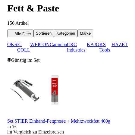
Fett & Paste
156
Artikel
Sortieren
Kategorien
Marke
Alle Filter
OKS
E-
WEICON
Caramba
CRC
KAJO
KS
HAZET
COLL
Industries
Tools
Günstig im Set
Set STIER Einhand-Fettpresse + Mehrzweckfett 400g
-5 %
im Vergleich zu Einzelpreisen