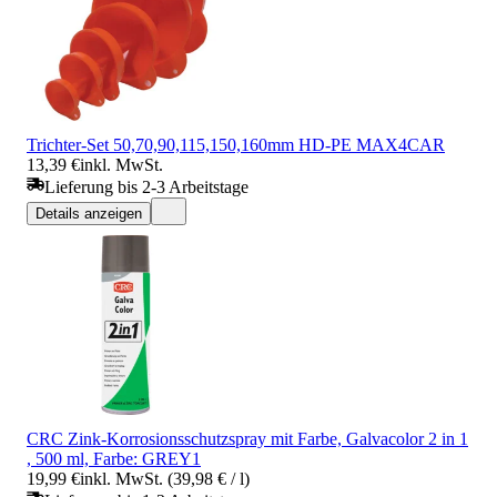
Trichter-Set 50,70,90,115,150,160mm HD-PE MAX4CAR
13,39 €
inkl. MwSt.
Lieferung bis 2-3 Arbeitstage
Details anzeigen
CRC Zink-Korrosionsschutzspray mit Farbe, Galvacolor 2 in 1
, 500 ml, Farbe: GREY1
19,99 €
inkl. MwSt. (39,98 € / l)