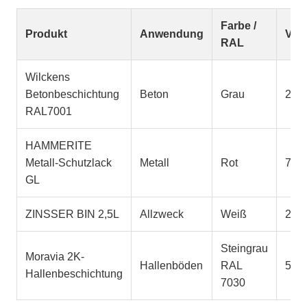
Farbe /
Produkt
Anwendung
Vol
RAL
Wilckens
Betonbeschichtung
Beton
Grau
2,5 l
RAL7001
HAMMERITE
Metall-Schutzlack
Metall
Rot
750 
GL
ZINSSER BIN 2,5L
Allzweck
Weiß
2,5 l
Steingrau
Moravia 2K-
Hallenböden
RAL
5 l
Hallenbeschichtung
7030