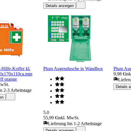
Details anzeigen
Hilfe-Koffer kl.
Plum Augendusche in Wandbox
Plum Aug
0x170x110ca.mm
9,98 €
ink
ff orange
Liefer
MwSt.
Details 
is 2-3 Arbeitstage
en
5.0
55,99 €
inkl. MwSt.
Lieferung bis 1-2 Arbeitstage
Details anzeigen