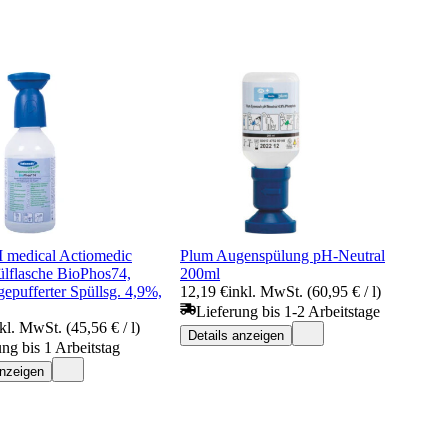
edical Actiomedic
Plum Augenspülung pH-Neutral
lflasche BioPhos74,
200ml
epufferter Spüllsg. 4,9%,
12,19 €
inkl. MwSt. (60,95 € / l)
Lieferung bis 1-2 Arbeitstage
kl. MwSt. (45,56 € / l)
Details anzeigen
ung bis 1 Arbeitstag
anzeigen