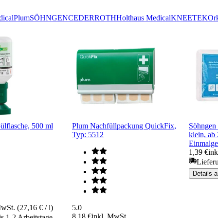
ical
Plum
SÖHNGEN
CEDERROTH
Holthaus Medical
KNEETEK
Ork
lflasche, 500 ml
Plum Nachfüllpackung QuickFix,
Söhngen 
Typ: 5512
klein, a
Einmalge
1,39 €
in
Liefer
Details 
wSt. (27,16 € / l)
5.0
8,18 €
inkl. MwSt.
is 1-2 Arbeitstage