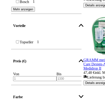
1
Bosch
Details anzeig
Mehr anzeigen
Vorteile
1
Topseller
GRAMM medic
Preis (€)
Care Design-A
Medidrop II
47,48 €
inkl. 
Von
Bis
Lieferung bi
Details anzeig
Farbe