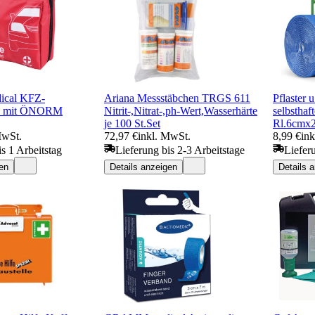
cal KFZ-
Ariana Messstäbchen TRGS 611
Pflaster
he mit ÖNORM
Nitrit-,Nitrat-,ph-Wert,Wasserhärte
selbsthaf
je 100 St.Set
Rl.6cm
MwSt.
72,97 €
inkl. MwSt.
8,99 €
in
s 1 Arbeitstag
Lieferung bis 2-3 Arbeitstage
Liefer
en
Details anzeigen
Details 