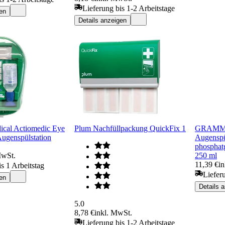
Lieferung bis 1-2 Arbeitstage
en
Details anzeigen
al Actiomedic Eye
Plum Nachfüllpackung QuickFix 1
GRAMM m
ugenspülstation
Augenspü
phosphatg
MwSt.
250 ml
11,39 €
in
s 1 Arbeitstag
Liefer
en
Details 
5.0
8,78 €
inkl. MwSt.
Lieferung bis 1-2 Arbeitstage