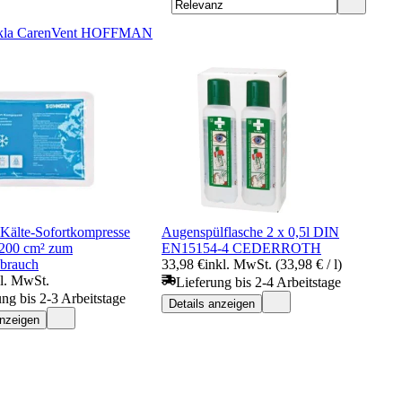
la Care
nVent HOFFMAN
Kälte-Sofortkompresse
Augenspülflasche 2 x 0,5l DIN
b 200 cm² zum
EN15154-4 CEDERROTH
brauch
33,98 €
inkl. MwSt. (33,98 € / l)
kl. MwSt.
Lieferung bis 2-4 Arbeitstage
ung bis 2-3 Arbeitstage
Details anzeigen
anzeigen