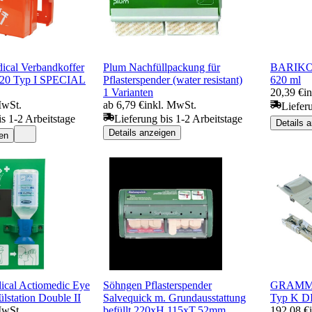
al Verbandkoffer
Plum Nachfüllpackung für
BARIKOS
0 Typ I SPECIAL
Pflasterspender (water resistant)
620 ml
1 Varianten
20,39 €
i
MwSt.
ab 6,79 €
inkl. MwSt.
Liefer
is 1-2 Arbeitstage
Lieferung bis 1-2 Arbeitstage
Details 
Details anzeigen
en
al Actiomedic Eye
Söhngen Pflasterspender
GRAMM M
lstation Double II
Salvequick m. Grundausstattung
Typ K DI
MwSt.
befüllt 220xH.115xT.52mm
192,08 €