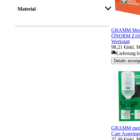
Material
GRAMM Medic
ÖNORM Z102
Werkstatt
98,21 €
inkl. 
Lieferung b
Details anzeig
GRAMM medic
Care Augenspü
37,49 €
inkl. 