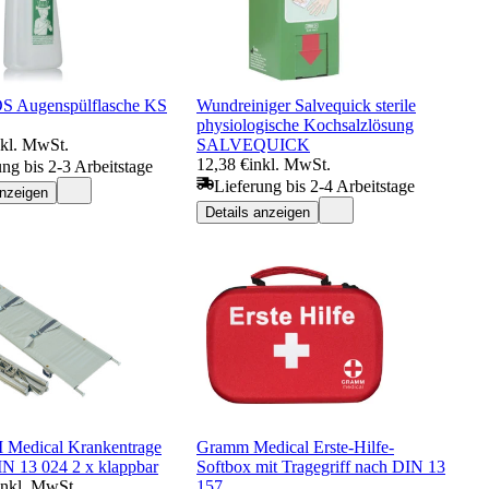
 Augenspülflasche KS
Wundreiniger Salvequick sterile
physiologische Kochsalzlösung
nkl. MwSt.
SALVEQUICK
12,38 €
inkl. MwSt.
ung bis 2-3 Arbeitstage
Lieferung bis 2-4 Arbeitstage
anzeigen
Details anzeigen
edical Krankentrage
Gramm Medical Erste-Hilfe-
N 13 024 2 x klappbar
Softbox mit Tragegriff nach DIN 13
inkl. MwSt.
157