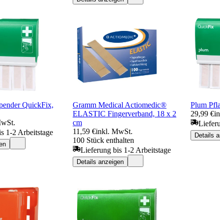
spender QuickFix,
Gramm Medical Actiomedic®
Plum Pfl
ELASTIC Fingerverband, 18 x 2
29,99 €
i
MwSt.
cm
Liefer
11,59 €
inkl. MwSt.
is 1-2 Arbeitstage
Details 
100 Stück enthalten
en
Lieferung bis 1-2 Arbeitstage
Details anzeigen