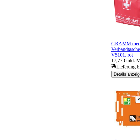
GRAMM medi
Verbandtasc
V5101, rot
17,77 €
inkl. 
Lieferung bi
Details anzeig