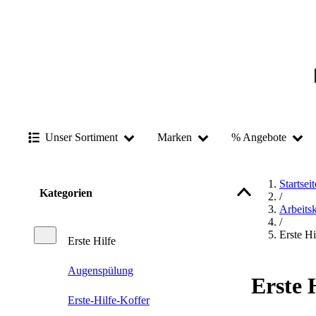
Unser Sortiment
Marken
% Angebote
Startseit
Kategorien
/
Arbeits
/
Erste Hi
Erste Hilfe
Augenspülung
Erste 
Erste-Hilfe-Koffer