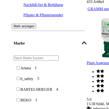
433
Artikel
Nachfüll-Set & Befüllung
GRAMM med
Pflaster & Pflasterspender
Verbandtasche, Verbandkasten &
Mehr anzeigen
Verbandkastenhalterung
Medikamentenschrank &
Marke
Verbandschrank
Wundverband
Plum Augenspü
Notdusche
1
Ariana
Verbandbuch
5
b_safety
Krankentrage & Rettungsmulde
4
BARTELSRIEGER
Aufbewahrung
5.0
1
BEKO
13,58 €
inkl. M
Lieferung b