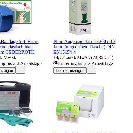
 u.Bandage Soft Foam
Plum Augenspülflasche 200 ml 3
tend elastisch,blau
Jahre (ungeöffnete Flasche) DIN
x2m CEDERROTH
EN15154-4
kl. MwSt.
14,77 €
inkl. MwSt. (73,85 € / l)
ung bis 2-3 Arbeitstage
Lieferung bis 2-3 Arbeitstage
anzeigen
Details anzeigen