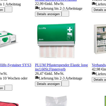
22,99 €
inkl. MwSt.
s 1 Arbeitstag
Liefer
Lieferung bis 2-3 Arbeitstage
en
Details 
Details anzeigen
-Hilfe-Systainer SYS3
PLUM Pflasterspender Elastic long
Verbands
incl.60St.Fingerverb
42,98 €
i
MwSt.
26,47 €
inkl. MwSt.
Liefer
is 10 Wochen oder
Lieferung bis 2-3 Arbeitstage
Details 
Details anzeigen
en