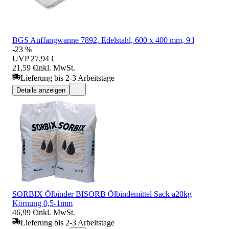
BGS Auffangwanne 7892, Edelstahl, 600 x 400 mm, 9 l
-23 %
UVP
27,94 €
21,59 €
inkl. MwSt.
Lieferung bis 2-3 Arbeitstage
Details anzeigen
SORBIX Ölbinder BISORB Ölbindemittel Sack a20kg
Körnung 0,5-1mm
46,99 €
inkl. MwSt.
Lieferung bis 2-3 Arbeitstage