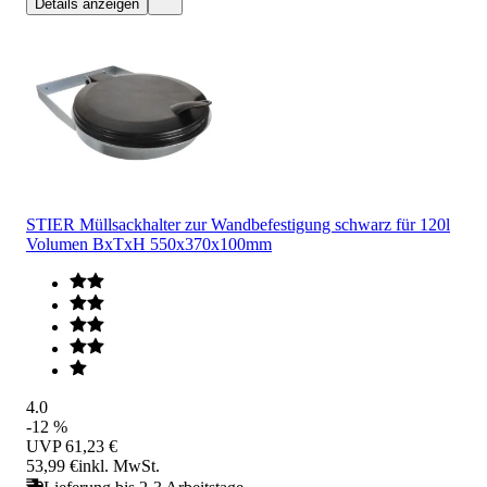
Details anzeigen
STIER Müllsackhalter zur Wandbefestigung schwarz für 120l
Volumen BxTxH 550x370x100mm
4.0
-12 %
UVP
61,23 €
53,99 €
inkl. MwSt.