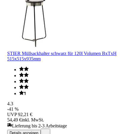
STIER Müllsackhalter schwarz für 120l Volumen BxTxH
515x515x935mm
4.3
-41 %
UVP
92,21 €
54,49 €
inkl. MwSt.
Lieferung bis 2-3 Arbeitstage
Details anzeigen