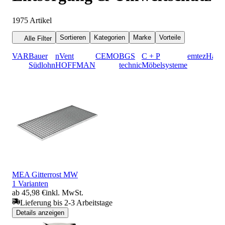
1975
Artikel
Sortieren
Kategorien
Marke
Vorteile
Alle Filter
VAR
Bauer
nVent
CEMO
BGS
C + P
emtez
Hailo
Südlohn
HOFFMAN
technic
Möbelsysteme
MEA Gitterrost MW
1 Varianten
ab 45,98 €
inkl. MwSt.
Lieferung bis 2-3 Arbeitstage
Details anzeigen