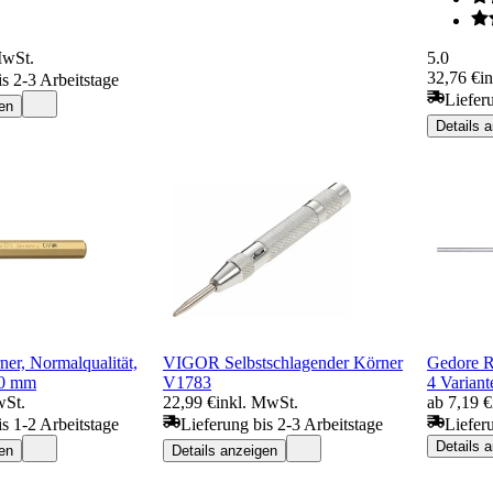
MwSt.
5.0
32,76 €
i
is 2-3 Arbeitstage
Liefer
en
Details 
ner, Normalqualität,
VIGOR Selbstschlagender Körner
Gedore Re
00 mm
V1783
4 Variant
wSt.
22,99 €
inkl. MwSt.
ab 7,19 €
is 1-2 Arbeitstage
Lieferung bis 2-3 Arbeitstage
Liefer
Details 
en
Details anzeigen