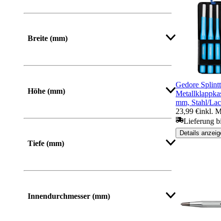
Von
Bis
Breite (mm)
Von
Bis
Gedore Splintt
Höhe (mm)
Metallklappkass
mm, Stahl/Lac
23,99 €
inkl. 
Von
Bis
Lieferung b
Details anzeig
Tiefe (mm)
Innendurchmesser (mm)