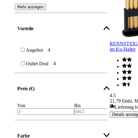
Mehr anzeigen
Vorteile
RENNSTEIG Ni
im Ku-Halter
4
Angebot
4
Outlet Deal
Preis (€)
4.5
21,79 €
inkl. 
Von
Bis
Lieferung b
Details anzeig
Farbe