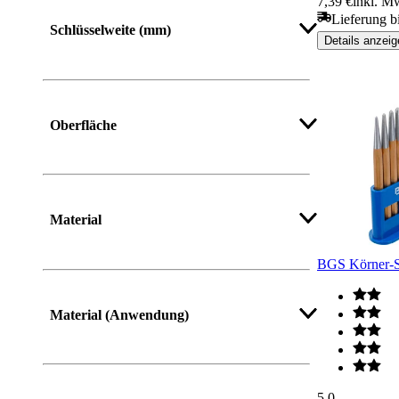
7,39 €
inkl. M
Mehr anzeigen
Lieferung b
Schlüsselweite (mm)
Details anzeig
Oberfläche
Mehr anzeigen
Material
BGS Körner-Sa
Mehr anzeigen
Material (Anwendung)
Mehr anzeigen
5.0