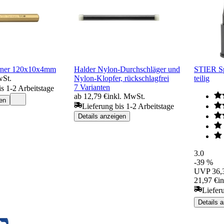
rner 120x10x4mm
Halder Nylon-Durchschläger und
STIER Spl
wSt.
Nylon-Klopfer, rückschlagfrei
teilig
7 Varianten
is 1-2 Arbeitstage
ab 12,79 €
inkl. MwSt.
en
Lieferung bis 1-2 Arbeitstage
Details anzeigen
3.0
-39 %
UVP
36,
21,97 €
i
Liefer
Details 