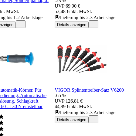
fhalter, Sonderqualität, 6-
-23 %
UVP
69,90 €
nkl. MwSt.
53,48 €
inkl. MwSt.
ung bis 1-2 Arbeitstage
Lieferung bis 2-3 Arbeitstage
anzeigen
Details anzeigen
utomatik-Körner, Für
VIGOR Splintentreiber-Satz V6200
edienung, Automatische
-65 %
lösung, Schlagkraft
UVP
126,81 €
60 - 130 N einstellbar
44,99 €
inkl. MwSt.
Lieferung bis 2-3 Arbeitstage
Details anzeigen