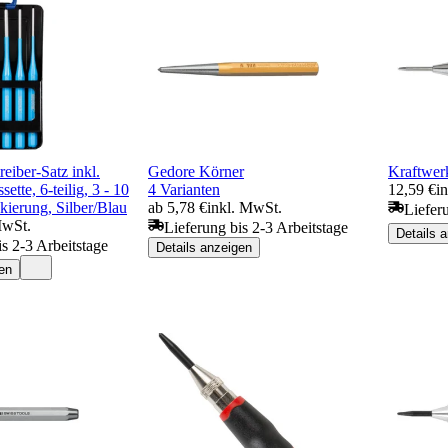
reiber-Satz inkl.
Gedore Körner
Kraftwer
ette, 6-teilig, 3 - 10
4 Varianten
12,59 €
i
kierung, Silber/Blau
ab 5,78 €
inkl. MwSt.
Liefer
MwSt.
Lieferung bis 2-3 Arbeitstage
Details 
is 2-3 Arbeitstage
Details anzeigen
en