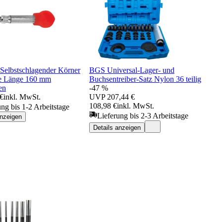
lbstschlagender Körner
BGS Universal-Lager- und
ze Länge 160 mm
Buchsentreiber-Satz Nylon 36 teilig
en
-47 %
 €
inkl. MwSt.
UVP
207,44 €
108,98 €
inkl. MwSt.
ung bis 1-2 Arbeitstage
Lieferung bis 2-3 Arbeitstage
anzeigen
Details anzeigen