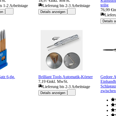
wSt.
18,97 €
inkl. MwSt.
Kunststof
teilig
is 1-2 Arbeitstage
Lieferung bis 2-3 Arbeitstage
76,99 €
i
en
Details anzeigen
Liefer
Details 
tz 6-tlg.
Brilliant Tools Automatik-Körner
Gedore A
7,19 €
inkl. MwSt.
Einhandb
Schlagaus
Lieferung bis 2-3 Arbeitstage
zwischen 
Details anzeigen