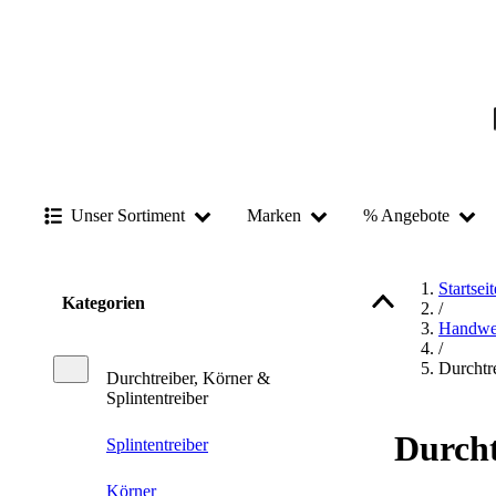
Unser Sortiment
Marken
% Angebote
Startseit
Kategorien
/
Handwe
/
Durchtre
Durchtreiber, Körner &
Splintentreiber
Durcht
Splintentreiber
Körner