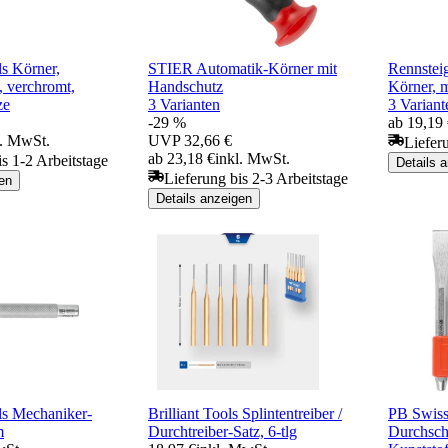
s Körner,
STIER Automatik-Körner mit
Rennsteig
, verchromt,
Handschutz
Körner, m
ze
3 Varianten
3 Variant
-29 %
ab 19,19
l. MwSt.
UVP
32,66 €
Liefer
ab 23,18 €
inkl. MwSt.
is 1-2 Arbeitstage
Details 
Lieferung bis 2-3 Arbeitstage
en
Details anzeigen
s Mechaniker-
Brilliant Tools Splintentreiber /
PB Swiss
m
Durchtreiber-Satz, 6-tlg
Durchsch