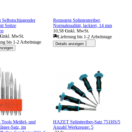
 Selbstschlagender
Rennsteig Splintentreiber,
it Spitze
Normalqualität, lackiert, 14 mm
en
10,58 €
inkl. MwSt.
 €
inkl. MwSt.
Lieferung bis 1-2 Arbeitstage
ung bis 1-2 Arbeitstage
Details anzeigen
anzeigen
 Tools Meißel- und
HAZET Splinttreiber-Satz 751HS/5
läger-Satz, im
Anzahl Werkzeuge: 5