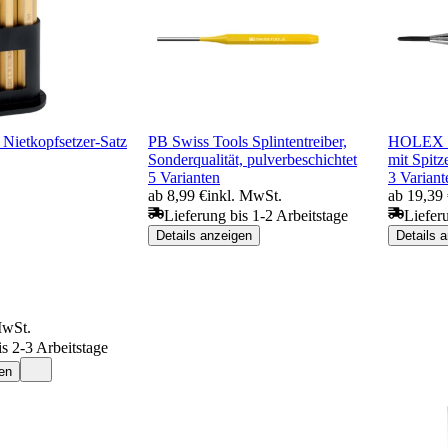
etkopfsetzer-Satz
PB Swiss Tools Splintentreiber,
HOLEX Se
Sonderqualität, pulverbeschichtet
mit Spit
5 Varianten
3 Variant
ab 8,99 €
inkl. MwSt.
ab 19,39
Lieferung bis 1-2 Arbeitstage
Liefer
Details anzeigen
Details 
MwSt.
is 2-3 Arbeitstage
en