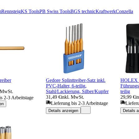
m
Rennsteig
KS Tools
PB Swiss Tools
BGS technic
Kraftwerk
Conzella
reiber
Gedore Splinttreiber-Satz inkl.
HOLEX Sp
PVC-Halter, 6-teilig,
Führungsh
. MwSt.
Stahl/Lackierung, Silber/Kupfer
teilig
31,49 €
inkl. MwSt.
29,99 €
i
is 2-3 Arbeitstage
Lieferung bis 2-3 Arbeitstage
Liefer
en
Details anzeigen
Details 