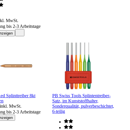
nkl. MwSt.
ung bis 2-3 Arbeitstage
anzeigen
d Splinttreiber 8kt
PB Swiss Tools Splintentreiber-
en
Satz, im Kunststoffhalter,
inkl. MwSt.
Sonderqualität, pulverbeschichtet,
6-teilig
ung bis 2-3 Arbeitstage
anzeigen