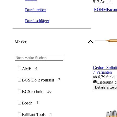
512
Artikel
RÖHM
Faco
Durchtreiber
Durchschläger
Marke
Gedore Splintt
4
AMF
7 Varianten
ab 6,79 €
inkl
3
BGS Do it yourself
Lieferung b
Details anzeig
36
BGS technic
1
Bosch
4
Brilliant Tools