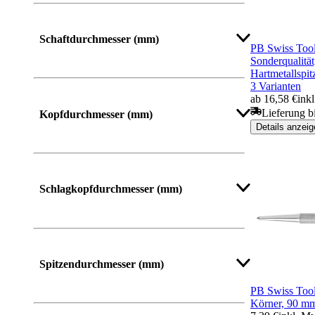
Schaftdurchmesser (mm)
PB Swiss Tool
Sonderqualität
Hartmetallspit
3 Varianten
Mehr anzeigen
ab 16,58 €
ink
Lieferung b
Kopfdurchmesser (mm)
Details anzeig
Mehr anzeigen
Schlagkopfdurchmesser (mm)
Mehr anzeigen
Spitzendurchmesser (mm)
PB Swiss Tool
Körner, 90 m