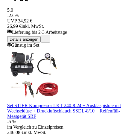
5.0
-23 %
UVP
34,92 €
26,99 €
inkl. MwSt.
Lieferung bis 2-3 Arbeitstage
Details anzeigen
Günstig im Set
Set STIER Kompressor LKT 240-8-24 + Ausblaspistole mit
Wechseldüse + Druckluftschlauch SSDL-8/10 + Reifenfüll-
Messgerät SRF
-5 %
im Vergleich zu Einzelpreisen
246,08 €
inkl. MwSt.