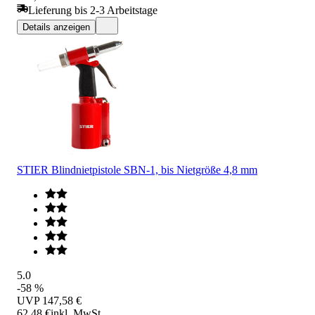
Lieferung bis 2-3 Arbeitstage
Details anzeigen
STIER Blindnietpistole SBN-1, bis Nietgröße 4,8 mm
5.0
-58 %
UVP
147,58 €
62,48 €
inkl. MwSt.