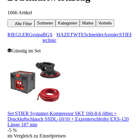
1066
Artikel
Sortieren
Kategorien
Marke
Vorteile
Alle Filter
RIEGLER
Gesipa
BGS
HAZET
WTE
Schneider
Aerotec
STIER
technic
Günstig im Set
Set STIER Systainer-Kompressor SKT 160-8-6 ölfrei +
Druckluftschlauch SSDL-10/10 + Exzenterschleifer EXS-120
Länge 187 mm
-5 %
im Vergleich zu Einzelpreisen