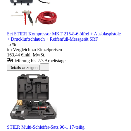
Set STIER Kompressor MKT 215-8-6 ölfrei + Ausblaspistole
+ Druckluftschlauch + Reifenfüll-Messgerät SRF
-5 %
im Vergleich zu Einzelpreisen
163,44 €
inkl. MwSt.
Lieferung bis 2-3 Arbeitstage
Details anzeigen
STIER Multi-Schleifer-Satz 96-1 17-teilig