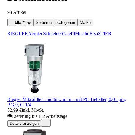
93
Artikel
Sortieren
Kategorien
Marke
Alle Filter
RIEGLER
Aerotec
Schneider
Caleffi
Metabo
Ersa
STIER
Riegler Mikrofilter »multifix-mini « mit PC-Behälter, 0,01 µm,
BG 0, G 1/4
52,99 €
inkl. MwSt.
Lieferung bis 1-2 Arbeitstage
Details anzeigen