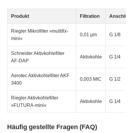
Produkt
Filtration
Anschlus
Riegler Mikrofilter »multifix-
0,01 µm
G 1/8
mini«
Schneider Aktivkohlefilter
Aktivkohle
G 1/4
AF-DAP
Aerotec Aktivkohlefilter AKF
0,003 MIC
G 1/2
3400
Riegler Aktivkohlefilter
Aktivkohle
G 1/4
»FUTURA-mini«
Häufig gestellte Fragen (FAQ)