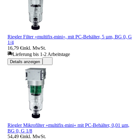
Riegler Filter »multifix-mini«, mit PC-Behälter, 5 µm, BG 0, G
1/4
16,79 €
inkl. MwSt.
Lieferung bis 1-2 Arbeitstage
Details anzeigen
Riegler Mikrofilter »multifix-mini« mit PC-Behälter, 0,01 µm,
BG 0, G 1/8
54,49 €
inkl. MwSt.