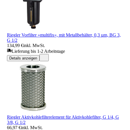
Riegler Vorfilter »multifix«, mit Metallbehälter, 0,3 µm, BG 3,
G 1/2
134,99 €
inkl. MwSt.
Lieferung bis 1-2 Arbeitstage
Details anzeigen
Riegler Aktivkohlefilterelement für Aktivkohlefilter, G 1/4, G
3/8, G 1/2
66,97 €
inkl. MwSt.