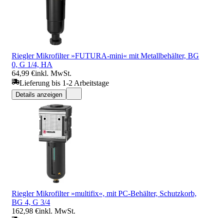
Riegler Mikrofilter »FUTURA-mini« mit Metallbehälter, BG
0, G 1/4, HA
64,99 €
inkl. MwSt.
Lieferung bis 1-2 Arbeitstage
Details anzeigen
Riegler Mikrofilter »multifix«, mit PC-Behälter, Schutzkorb,
BG 4, G 3/4
162,98 €
inkl. MwSt.