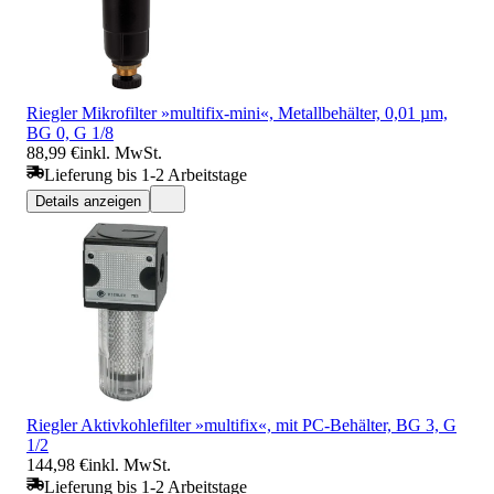
Riegler Mikrofilter »multifix-mini«, Metallbehälter, 0,01 µm,
BG 0, G 1/8
88,99 €
inkl. MwSt.
Lieferung bis 1-2 Arbeitstage
Details anzeigen
Riegler Aktivkohlefilter »multifix«, mit PC-Behälter, BG 3, G
1/2
144,98 €
inkl. MwSt.
Lieferung bis 1-2 Arbeitstage