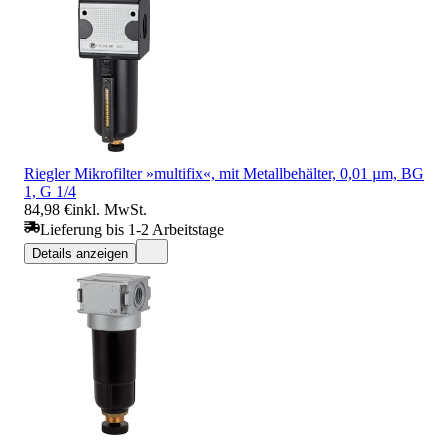
Riegler Mikrofilter »multifix«, mit Metallbehälter, 0,01 µm, BG
1, G 1/4
84,98 €
inkl. MwSt.
Lieferung bis 1-2 Arbeitstage
Details anzeigen