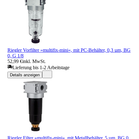
Riegler Vorfilter »multifix-mini«, mit PC-Behälter, 0,3 µm, BG
0, G 1/8
52,99 €
inkl. MwSt.
Lieferung bis 1-2 Arbeitstage
Details anzeigen
Riegler Filter »multifix-mini«, mit Metallbehälter, 5 µm, BG 0,