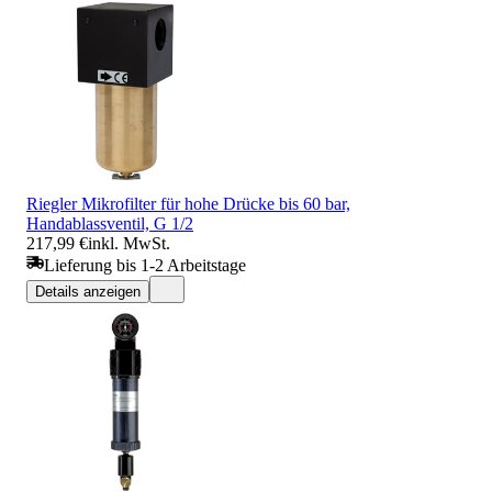
Riegler Mikrofilter für hohe Drücke bis 60 bar,
Handablassventil, G 1/2
217,99 €
inkl. MwSt.
Lieferung bis 1-2 Arbeitstage
Details anzeigen