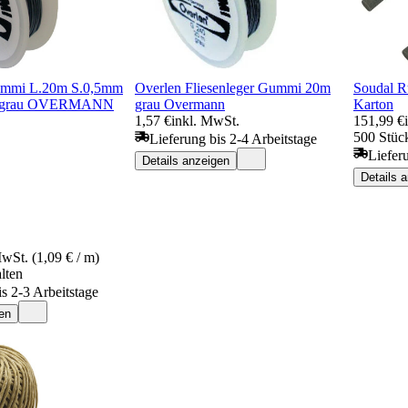
gummi L.20m S.0,5mm
Overlen Fliesenleger Gummi 20m
Soudal R
n grau OVERMANN
grau Overmann
Karton
1,57 €
inkl. MwSt.
151,99 €
500 Stück
Lieferung bis 2-4 Arbeitstage
Liefer
Details anzeigen
Details 
MwSt. (1,09 € / m)
lten
is 2-3 Arbeitstage
en