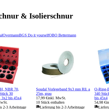
chnur & Isolierschnur
al
Overmann
BGS Do it yourself
OBO Bettermann
H, NBR 70,
Soudal Vorlegeband 9x3 mm Rll. a
O-Ring-B
 Stück 30
25m, grau
340 Stüc
 3x2 bis 45x4
17,99 €
inkl. MwSt.
bis 45x4
MwSt.
10 Stück enthalten
54,98 €
i
is 2-3 Arbeitstage
Lieferung bis 2-3 Arbeitstage
Liefer