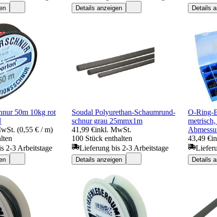
en
Details anzeigen
Details 
chnur 50m 10kg rot
Soudal Polyurethan-Schaumrund-
O-Ring-
N
schnur grau 25mmx1m
metrisch,
MwSt. (0,55 € / m)
41,99 €
inkl. MwSt.
Abmessun
lten
100 Stück enthalten
43,49 €
i
is 2-3 Arbeitstage
Lieferung bis 2-3 Arbeitstage
Liefer
en
Details anzeigen
Details 