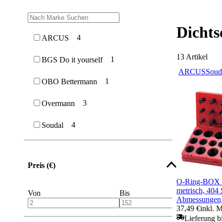
Dichts
4
ARCUS
13
Artikel
1
BGS Do it yourself
ARCUS
Soud
1
OBO Bettermann
3
Overmann
4
Soudal
Preis (€)
O-Ring-BOX 
metrisch, 404
Von
Bis
Abmessungen,
37,49 €
inkl. 
Lieferung b