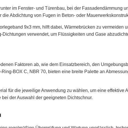
unter im Fenster- und Türenbau, bei der Fassadendämmung und i
ür die Abdichtung von Fugen in Beton- oder Mauerwerkskonstruk
orlegeband 9x3 mm
, hilft dabei, Wärmebrücken zu vermeiden u
Dichtungen verwendet, um Flüssigkeiten und Gase abzudicht
iedenen Faktoren ab, wie dem Einsatzbereich, den Umgebungsb
-Ring-BOX C, NBR 70
, bieten eine breite Palette an Abmessu
erial für die jeweilige Anwendung zu wählen, um eine effektive
e bei der Auswahl der geeigneten Dichtschnur.
n
 ist eine regelmäßige Überprüfung und Wartung unerlässlich. In