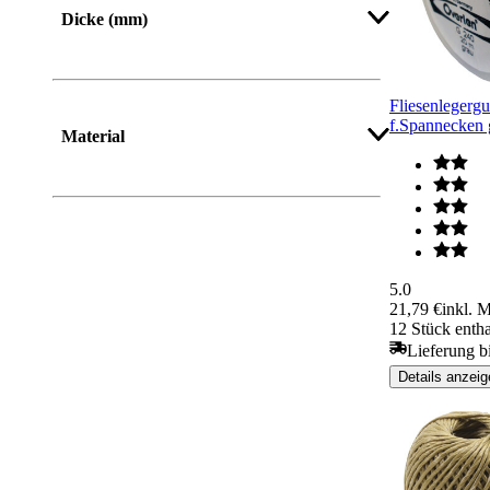
Dicke (mm)
Fliesenleger
f.Spannecke
Material
5.0
21,79 €
inkl. 
12 Stück entha
Lieferung b
Details anzeig