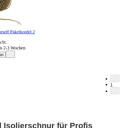
rself Paketkordel 2
wSt.
is 2-3 Wochen
en
1
Isolierschnur für Profis