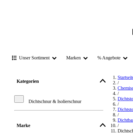
Unser Sortiment
Marken
% Angebote
Startseit
Kategorien
/
Chemisc
/
Dichtsto
Dichtschnur & Isolierschnur
/
Dichtsto
/
Dichtba
Marke
/
Dichtsc