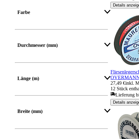
Details anzeig
Farbe
Durchmesser (mm)
Fliesenlegers
OVERMAN
Länge (m)
27,49 €
inkl. 
12 Stück entha
Lieferung b
Details anzeig
Breite (mm)
Von
Bis