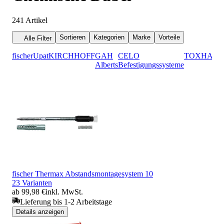
241
Artikel
Sortieren
Kategorien
Marke
Vorteile
Alle Filter
fischer
Upat
KIRCHHOFF
GAH
CELO
TOX
HAZE
Alberts
Befestigungssysteme
fischer Thermax Abstandsmontagesystem 10
23 Varianten
ab 99,98 €
inkl. MwSt.
Lieferung bis 1-2 Arbeitstage
Details anzeigen