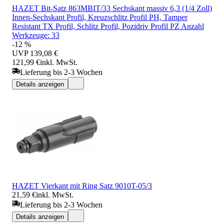
HAZET Bit-Satz 863MBIT/33 Sechskant massiv 6,3 (1/4 Zoll)
Innen-Sechskant Profil, Kreuzschlitz Profil PH, Tamper
Resistant TX Profil, Schlitz Profil, Pozidriv Profil PZ Anzahl
Werkzeuge: 33
-12 %
UVP
139,08 €
121,99 €
inkl. MwSt.
Lieferung bis 2-3 Wochen
Details anzeigen
HAZET Vierkant mit Ring Satz 9010T-05/3
21,59 €
inkl. MwSt.
Lieferung bis 2-3 Wochen
Details anzeigen