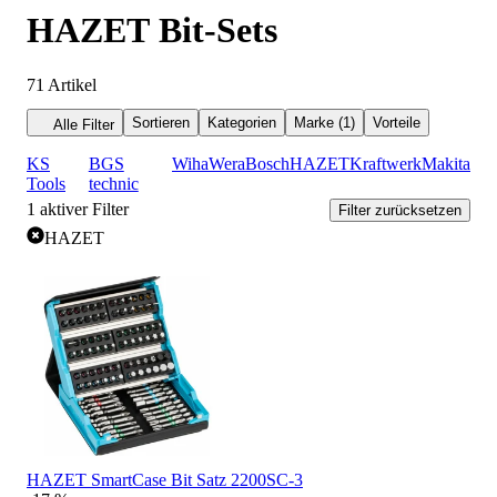
HAZET Bit-Sets
71
Artikel
Sortieren
Kategorien
Marke (1)
Vorteile
Alle Filter
KS
BGS
Wiha
Wera
Bosch
HAZET
Kraftwerk
Makita
Tools
technic
1
aktiver Filter
Filter zurücksetzen
HAZET
HAZET SmartCase Bit Satz 2200SC-3