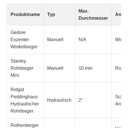
Max.
Produktname
Typ
Anwe
Durchmesser
Gedore
Exzenter-
Manuell
N/A
Winke
Winkelbieger
Stanley
Rohrbieger
Manuell
10 mm
Rohrb
Mini
Ridgid
Peddinghaus
Schwe
Hydraulisch
2"
Hydraulischer
Anwe
Rohrbieger
Rothenberger