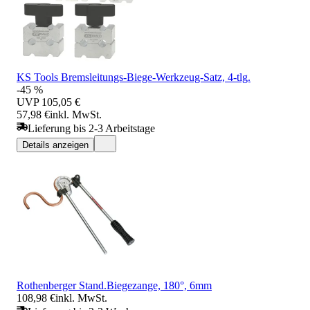
KS Tools Bremsleitungs-Biege-Werkzeug-Satz, 4-tlg.
-45 %
UVP
105,05 €
57,98 €
inkl. MwSt.
Lieferung bis 2-3 Arbeitstage
Details anzeigen
Rothenberger Stand.Biegezange, 180°, 6mm
108,98 €
inkl. MwSt.