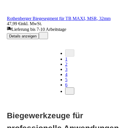
Rothenberger Biegesegment für TB MAXI, MSR, 32mm
47,99 €
inkl. MwSt.
Lieferung bis 7-10 Arbeitstage
Details anzeigen
1
2
3
4
5
6
Biegewerkzeuge für