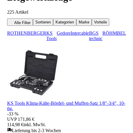
225
Artikel
Sortieren
Kategorien
Marke
Vorteile
Alle Filter
ROTHENBERGER
KS
Gedore
Intercable
BGS
RÖHM
BELLO
Tools
technic
KS Tools Klima-Kälte-Bördel- und Muffen-Satz 1/8"-3/4", 10-
tlg.
-33 %
UVP
171,86 €
114,98 €
inkl. MwSt.
Lieferung bis 2-3 Wochen