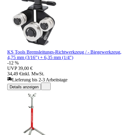
KS Tools Bremsleitungs-Richtwerkzeug / - Biegewerkzeug,
4,75 mm (3/16") + 6,35 mm (1/4")
-12 %
UVP
39,00 €
34,49 €
inkl. MwSt.
Lieferung bis 2-3 Arbeitstage
Details anzeigen