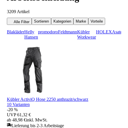
3209
Artikel
Sortieren
Kategorien
Marke
Vorteile
Alle Filter
Blakläder
Helly
promodoro
Feldtmann
Kübler
HOLEX
Asatex
K
Hansen
Workwear
Kübler ActiviQ Hose 2250 anthrazit/schwarz
10 Varianten
-20 %
UVP
61,32 €
ab 48,98 €
inkl. MwSt.
Lieferung bis 2-3 Arbeitstage