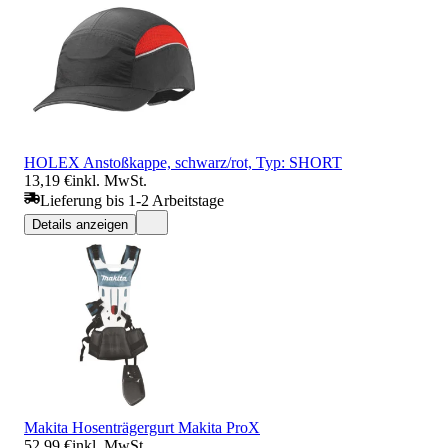
HOLEX Anstoßkappe, schwarz/rot, Typ: SHORT
13,19 €
inkl. MwSt.
Lieferung bis 1-2 Arbeitstage
Details anzeigen
Makita Hosenträgergurt Makita ProX
52,99 €
inkl. MwSt.