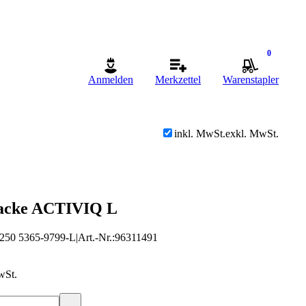
0
Anmelden
Merkzettel
Warenstapler
inkl. MwSt.
exkl. MwSt.
Jacke ACTIVIQ L
250 5365-9799-L
|
Art.-Nr.
:
96311491
wSt.