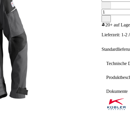
20+ auf Lage
Lieferzeit: 1-2
Standardliefer
Technische 
Produktbesc
Größe
Dokumente
Kübler Ac
Material
Design:
Farbe
Körpe
EasyB
Gewicht
Kontr
Schul