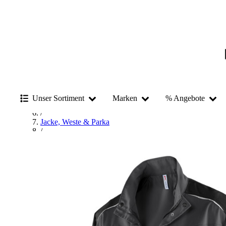
Startseite
/
Arbeitskleidung & Arbeitsschutz
/
Unser Sortiment
Marken
% Angebote
Arbeitsbekleidung
/
Jacke, Weste & Parka
/
Jacke
/
Arbeitsjacke & Bundjacke
/
Kübler Workwear Arbeitsjacke & Bundjacke