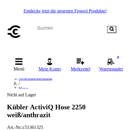
Entdecke jetzt die neuesten Festool Produkte!
Startseite
0
/
Arbeitskleidung & Arbeitsschutz
Menü
Mein Konto
Merkzettel
Warenstapler
/
Arbeitsbekleidung
/
Hose
/
Nicht auf Lager
Arbeitshose & Bundhose
/
Kübler ActiviQ Hose 2250
Kübler Workwear Arbeitshose & Bundhose
weiß/anthrazit
Art.-Nr.
:
c51361325