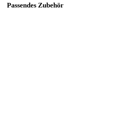
Jakob-Schüle-Str. 11-25, 73655
Passendes Zubehör
info@kuebler.eu
, 07181/80030
Art.-Nr.
c51361325
Weniger anzeigen