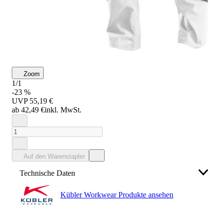
Zoom
1/1
-23 %
UVP
55,19 €
ab 42,49 €
inkl. MwSt.
Auf den Warenstapler
Technische Daten
Kübler Workwear Produkte ansehen
Hersteller
Paul H. Kübler Bekleidungswerk
GmbH & Co. KG