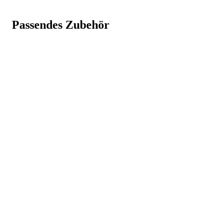
Fristads Flame Hemd Langarm 7207 FRS (Herren)
Passendes Zubehör
Weniger anzeigen