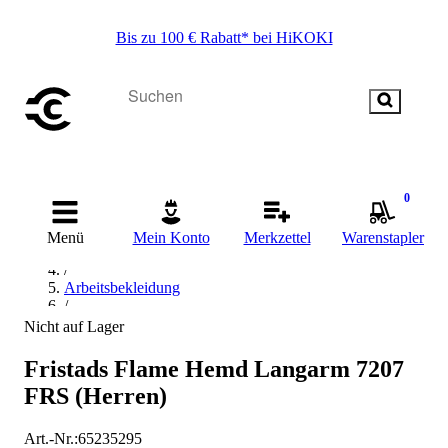
Bis zu 100 € Rabatt* bei HiKOKI
0
Startseite
/
Menü
Mein Konto
Merkzettel
Warenstapler
Arbeitskleidung & Arbeitsschutz
/
Arbeitsbekleidung
/
Pullover, Shirt & Hemd
Nicht auf Lager
/
Hemd
Fristads Flame Hemd Langarm 7207
FRS (Herren)
Art.-Nr.
:
65235295