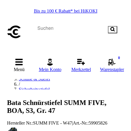
Bis zu 100 € Rabatt* bei HiKOKI
Startseite
0
/
Arbeitskleidung & Arbeitsschutz
Menü
Mein Konto
Merkzettel
Warenstapler
/
Schuhe & Stiefel
/
Sicherheitsstiefel
/
S3-Sicherheitsstiefel
Bata Schnürstiefel SUMM FIVE,
/
BOA, S3, Gr. 47
Bata Industrials S3-Sicherheitsstiefel
Hersteller Nr.:
SUMM FIVE - W47
|
Art.-Nr.
:
59905826