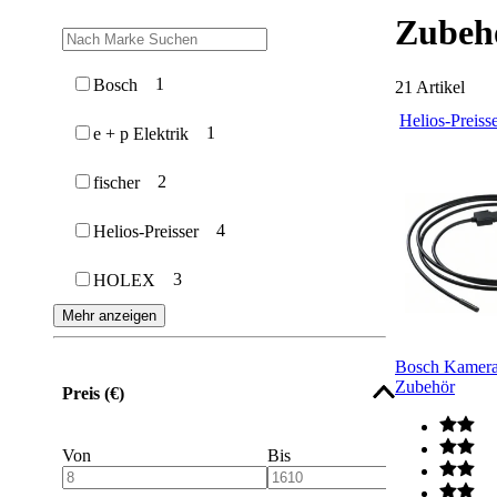
Zubeh
1
Bosch
21
Artikel
Helios-Preiss
1
e + p Elektrik
2
fischer
4
Helios-Preisser
3
HOLEX
Mehr anzeigen
Bosch Kamera
Zubehör
Preis (€)
Von
Bis