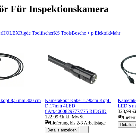
ör Für Inspektionskamera
er
HOLEX
Rigde Tool
fischer
KS Tools
Bosch
e + p Elektrik
Mahr
kopf 8,5 mm 300 cm
Kamerakopf Kabel-L.90cm Kopf-
Kamerako
D.17mm 4LED
LED´s m
f.Art.4000829777/775 RIDGID
323,99 €
122,99 €
inkl. MwSt.
Liefer
Lieferung bis 2-3 Arbeitstage
Details 
Details anzeigen