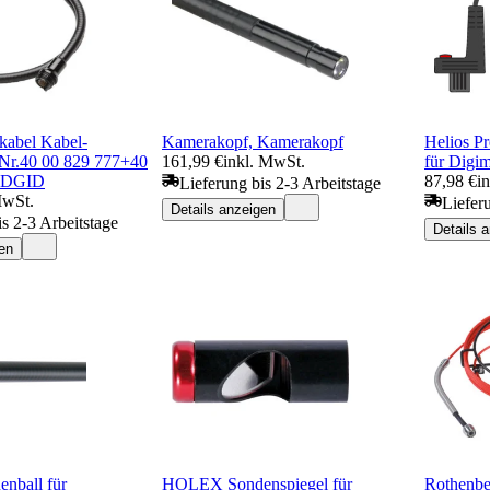
kabel Kabel-
Kamerakopf, Kamerakopf
Helios Pr
-Nr.40 00 829 777+40
161,99 €
inkl. MwSt.
für Digim
RIDGID
87,98 €
i
Lieferung bis 2-3 Arbeitstage
MwSt.
Liefer
Details anzeigen
is 2-3 Arbeitstage
Details 
en
ball für
HOLEX Sondenspiegel für
Rothenbe