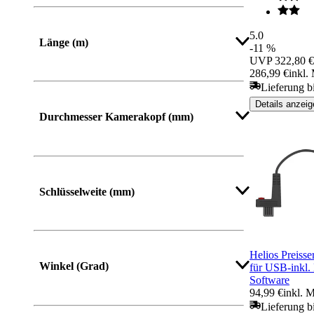
5.0
Länge (m)
-11 %
UVP
322,80 €
286,99 €
inkl.
Lieferung b
Details anzeig
Durchmesser Kamerakopf (mm)
Schlüsselweite (mm)
Helios Preiss
Winkel (Grad)
für USB-inkl
Software
94,99 €
inkl. 
Lieferung b