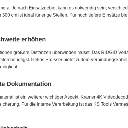
kamera. Je nach Einsatzgebiet kann es notwendig sein, versc
00 cm ist ideal für enge Stellen. Für noch tiefere Einsätze b
ichweite erhöhen
ktionen größere Distanzen überwinden musst. Das RIDGID Verlä
beiten benötigst. Helios Preisser bietet zudem Verbindungskab
möglicht.
nte Dokumentation
terial ist ein weiterer wichtiger Aspekt. Kramer 4K Videodeco
eicherung. Für die interne Verarbeitung ist das KS Tools Ver