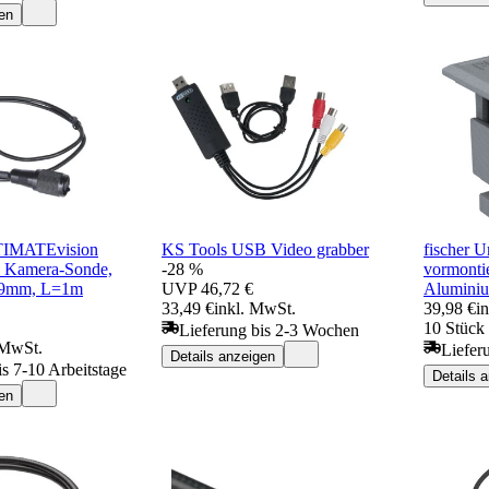
en
TIMATEvision
KS Tools USB Video grabber
fischer 
Kamera-Sonde,
-28 %
vormonti
, 9mm, L=1m
UVP
46,72 €
Alumini
33,49 €
inkl. MwSt.
39,98 €
i
10 Stück 
Lieferung bis 2-3 Wochen
 MwSt.
Liefer
Details anzeigen
is 7-10 Arbeitstage
Details 
en