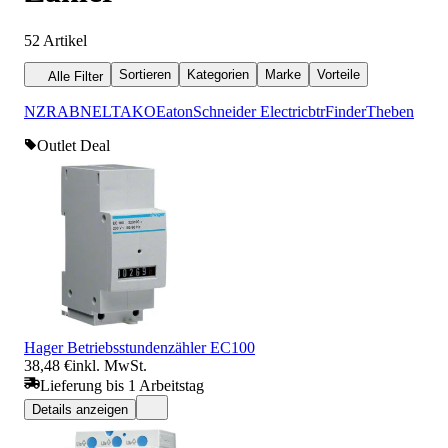
52
Artikel
Sortieren
Kategorien
Marke
Vorteile
Alle Filter
NZR
ABN
ELTAKO
Eaton
Schneider Electric
btr
Finder
Theben
Outlet Deal
Hager Betriebsstundenzähler EC100
38,48 €
inkl. MwSt.
Lieferung bis 1 Arbeitstag
Details anzeigen