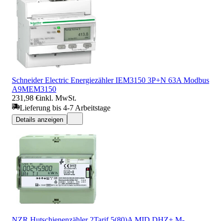
Schneider Electric Energiezähler IEM3150 3P+N 63A Modbus
A9MEM3150
231,98 €
inkl. MwSt.
Lieferung bis 4-7 Arbeitstage
Details anzeigen
NZR Hutschienenzähler 2Tarif 5(80)A MID DHZ+ M-