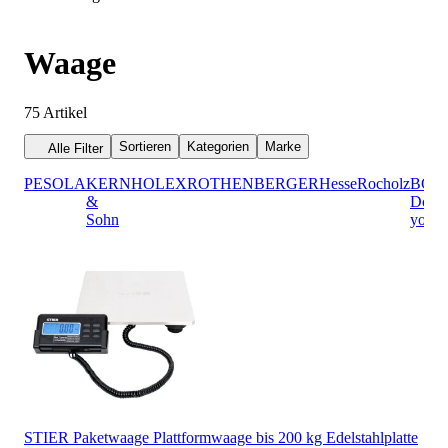
Waage
75
Artikel
Sortieren
Kategorien
Marke
Alle Filter
PESOLA
KERN
HOLEX
ROTHENBERGER
Hesse
Rocholz
BGS
&
Do it
Sohn
yours
STIER Paketwaage Plattformwaage bis 200 kg Edelstahlplatte