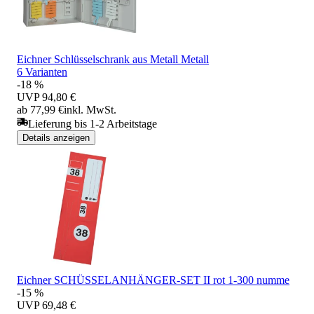
Eichner Schlüsselschrank aus Metall Metall
6 Varianten
-18 %
UVP
94,80 €
ab 77,99 €
inkl. MwSt.
Lieferung bis 1-2 Arbeitstage
Details anzeigen
Eichner SCHÜSSELANHÄNGER-SET II rot 1-300 numme
-15 %
UVP
69,48 €