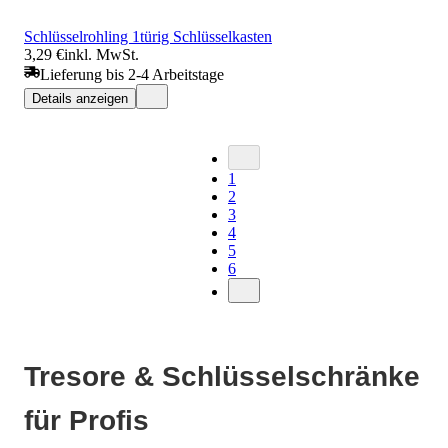
Schlüsselrohling 1türig Schlüsselkasten
3,29 €
inkl. MwSt.
Lieferung bis 2-4 Arbeitstage
Details anzeigen
1
2
3
4
5
6
Tresore & Schlüsselschränke
für Profis