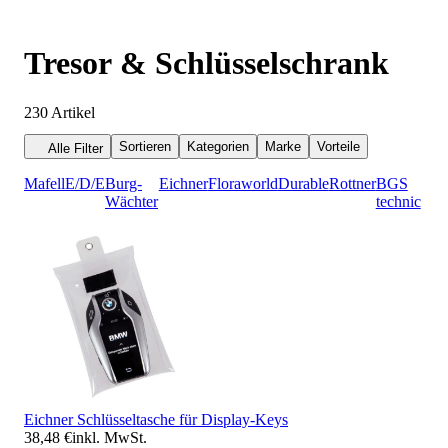
Tresor & Schlüsselschrank
230
Artikel
Sortieren
Kategorien
Marke
Vorteile
Alle Filter
Mafell
E/D/E
Burg-
Eichner
Floraworld
Durable
Rottner
BGS
Wächter
technic
Eichner Schlüsseltasche für Display-Keys
38,48 €
inkl. MwSt.