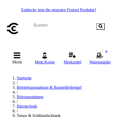
Entdecke jetzt die neuesten Festool Produkte!
0
Menü
Mein Konto
Merkzettel
Warenstapler
Startseite
/
Betriebsausstattung & Baustellenbedarf
/
Büroausstattung
/
Bürotechnik
/
Tresor & Schlüsselschrank